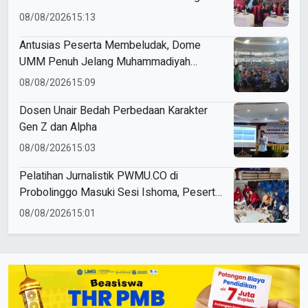
Khidmat
08/08/2026
15:13
Antusias Peserta Membeludak, Dome
UMM Penuh Jelang Muhammadiyah
Education Awards 2026
08/08/2026
15:09
Dosen Unair Bedah Perbedaan Karakter
Gen Z dan Alpha
08/08/2026
15:03
Pelatihan Jurnalistik PWMU.CO di
Probolinggo Masuki Sesi Ishoma, Peserta
Antusias Ikuti Materi
08/08/2026
15:01