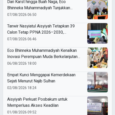
Dari Karst hingga Buah Naga, Eco
Bhinneka Muhammadiyah Tunjukkan
Kekuatan Potensi Lokal di Muktamar
07/08/2026 06:50
Nasyiatul Aisyiyah
Tanwir Nasyiatul Aisyiyah Tetapkan 39
Calon Tetap PPNA 2026–2030,
Pemilihan Gunakan Sistem E-Voting
07/08/2026 06:46
Eco Bhinneka Muhammadiyah Kenalkan
Inovasi Perempuan Muda Berkelanjutan
di Muktamar Nasyiatul Aisyiyah
06/08/2026 18:00
Empat Kunci Menggapai Kemerdekaan
Sejati Menurut Najib Sulhan
02/08/2026 18:24
Aisyiyah Perkuat Posbakum untuk
Memperluas Akses Keadilan
01/08/2026 09:52