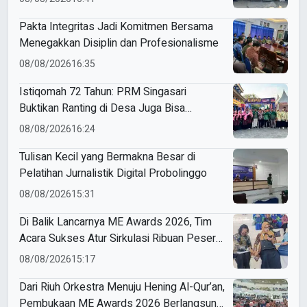
Pakta Integritas Jadi Komitmen Bersama
Menegakkan Disiplin dan Profesionalisme
08/08/2026
16:35
Istiqomah 72 Tahun: PRM Singasari
Buktikan Ranting di Desa Juga Bisa
Bersinar di Tingkat Jawa Tengah
08/08/2026
16:24
Tulisan Kecil yang Bermakna Besar di
Pelatihan Jurnalistik Digital Probolinggo
08/08/2026
15:31
Di Balik Lancarnya ME Awards 2026, Tim
Acara Sukses Atur Sirkulasi Ribuan Peserta
di Dome UMM
08/08/2026
15:17
Dari Riuh Orkestra Menuju Hening Al-Qur’an,
Pembukaan ME Awards 2026 Berlangsung