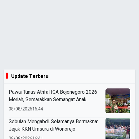
Update Terbaru
Pawai Tunas Athfal IGA Bojonegoro 2026
Meriah, Semarakkan Semangat Anak
Sholeh Berkemajuan
08/08/2026
16:44
Sebulan Mengabdi, Selamanya Bermakna:
Jejak KKN Umsura di Wonorejo
08/08/2026
16:41