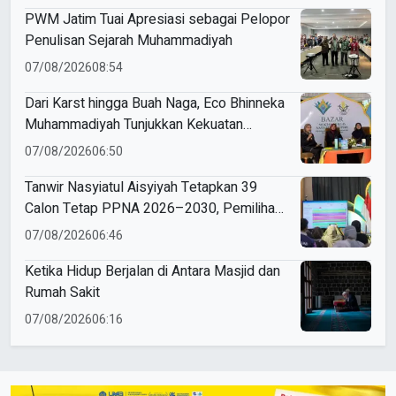
PWM Jatim Tuai Apresiasi sebagai Pelopor
Penulisan Sejarah Muhammadiyah
07/08/2026
08:54
Dari Karst hingga Buah Naga, Eco Bhinneka
Muhammadiyah Tunjukkan Kekuatan
Potensi Lokal di Muktamar Nasyiatul
07/08/2026
06:50
Aisyiyah
Tanwir Nasyiatul Aisyiyah Tetapkan 39
Calon Tetap PPNA 2026–2030, Pemilihan
Gunakan Sistem E-Voting
07/08/2026
06:46
Ketika Hidup Berjalan di Antara Masjid dan
Rumah Sakit
07/08/2026
06:16