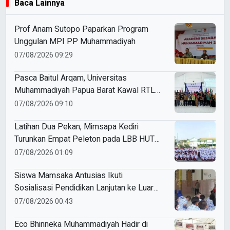
Baca Lainnya
Prof Anam Sutopo Paparkan Program
Unggulan MPI PP Muhammadiyah
07/08/2026 09:29
Pasca Baitul Arqam, Universitas
Muhammadiyah Papua Barat Kawal RTL
Peserta Selama Enam Bulan
07/08/2026 09:10
Latihan Dua Pekan, Mimsapa Kediri
Turunkan Empat Peleton pada LBB HUT
Ke-81 RI Kecamatan Pare
07/08/2026 01:09
Siswa Mamsaka Antusias Ikuti
Sosialisasi Pendidikan Lanjutan ke Luar
Negeri
07/08/2026 00:43
Eco Bhinneka Muhammadiyah Hadir di