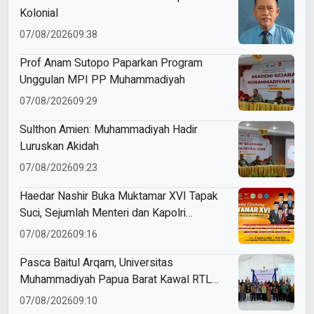
Kolonial
07/08/2026
09:38
Prof Anam Sutopo Paparkan Program
Unggulan MPI PP Muhammadiyah
07/08/2026
09:29
Sulthon Amien: Muhammadiyah Hadir
Luruskan Akidah
07/08/2026
09:23
Haedar Nashir Buka Muktamar XVI Tapak
Suci, Sejumlah Menteri dan Kapolri
Dijadwalkan Hadir
07/08/2026
09:16
Pasca Baitul Arqam, Universitas
Muhammadiyah Papua Barat Kawal RTL
Peserta Selama Enam Bulan
07/08/2026
09:10