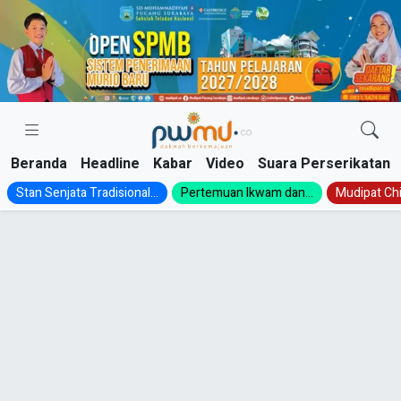
Skip
to
content
Beranda
Headline
Kabar
Video
Suara Perserikatan
Stan Senjata Tradisional...
Pertemuan Ikwam dan...
Mudipat Chil