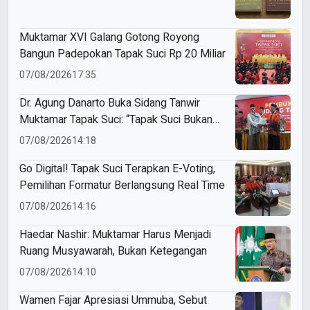
Muktamar XVI Galang Gotong Royong
Bangun Padepokan Tapak Suci Rp 20 Miliar
07/08/2026
17:35
Dr. Agung Danarto Buka Sidang Tanwir
Muktamar Tapak Suci: “Tapak Suci Bukan
Organisasi Ko Ping Ho dan Dracin”
07/08/2026
14:18
Go Digital! Tapak Suci Terapkan E-Voting,
Pemilihan Formatur Berlangsung Real Time
07/08/2026
14:16
Haedar Nashir: Muktamar Harus Menjadi
Ruang Musyawarah, Bukan Ketegangan
07/08/2026
14:10
Wamen Fajar Apresiasi Ummuba, Sebut