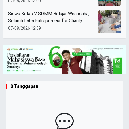
Perempuan Muda Berkemajuan
07/08/2026 13:00
Siswa Kelas V SDMM Belajar Wirausaha,
Seluruh Laba Entrepreneur for Charity
Didonasikan
07/08/2026 12:59
0 Tanggapan