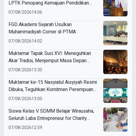
LPTK Penopang Kemajuan Pendidikan
Indonesia
07/08/2026
14:06
FGD Akademi Sejarah Usulkan
Muhammadiyah Corner di PTMA
07/08/2026
14:02
Muktamar Tapak Suci XVI: Meneguhkan
Akar Tradisi, Menjemput Masa Depan
Mendunia
07/08/2026
13:30
Muktamar ke-15 Nasyiatul Aisyiyah Resmi
Dibuka, Teguhkan Komitmen Perempuan
Muda Berkemajuan
07/08/2026
13:00
Siswa Kelas V SDMM Belajar Wirausaha,
Seluruh Laba Entrepreneur for Charity
Didonasikan
07/08/2026
12:59