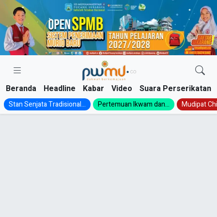
Skip
to
content
Beranda
Headline
Kabar
Video
Suara Perserikatan
Stan Senjata Tradisional...
Pertemuan Ikwam dan...
Mudipat Chil