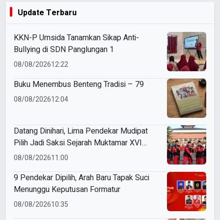
Update Terbaru
KKN-P Umsida Tanamkan Sikap Anti-
Bullying di SDN Panglungan 1
08/08/2026
12:22
Buku Menembus Benteng Tradisi – 79
08/08/2026
12:04
Datang Dinihari, Lima Pendekar Mudipat
Pilih Jadi Saksi Sejarah Muktamar XVI
Tapak Suci
08/08/2026
11:00
9 Pendekar Dipilih, Arah Baru Tapak Suci
Menunggu Keputusan Formatur
08/08/2026
10:35