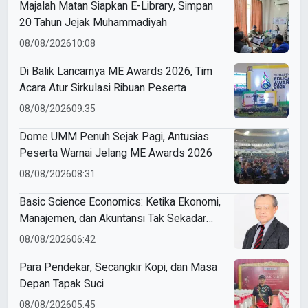
Majalah Matan Siapkan E-Library, Simpan
20 Tahun Jejak Muhammadiyah
08/08/2026
10:08
Di Balik Lancarnya ME Awards 2026, Tim
Acara Atur Sirkulasi Ribuan Peserta
08/08/2026
09:35
Dome UMM Penuh Sejak Pagi, Antusias
Peserta Warnai Jelang ME Awards 2026
08/08/2026
08:31
Basic Science Economics: Ketika Ekonomi,
Manajemen, dan Akuntansi Tak Sekadar
Bicara Angka
08/08/2026
06:42
Para Pendekar, Secangkir Kopi, dan Masa
Depan Tapak Suci
08/08/2026
05:45