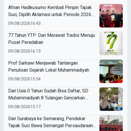
Afnan Hadikusumo Kembali Pimpin Tapak
Suci, Dipilih Aklamasi untuk Periode 2026–
2031
09/08/2026
16:43
77 Tahun YTP: Dari Merawat Tradisi Menuju
Pusat Peradaban
09/08/2026
16:13
Prof Sarkawi Menjawab Tantangan
Penulisan Sejarah Lokal Muhammadiyah
09/08/2026
15:54
Dari Usia 0 Tahun Sudah Bisa Daftar, SD
Muhammadiyah 8 Tulangan Gencarkan
SPMB
09/08/2026
15:17
Dari Surabaya ke Semarang, Pendekar
Tapak Suci Bawa Semangat Persaudaraan