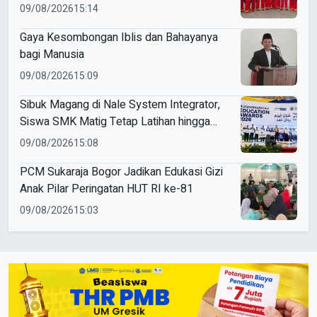
di Muktamar XVI
09/08/2026
15:14
Gaya Kesombongan Iblis dan Bahayanya
bagi Manusia
09/08/2026
15:09
Sibuk Magang di Nale System Integrator,
Siswa SMK Matig Tetap Latihan hingga
Raih Gold Medal ME Awards 2026
09/08/2026
15:08
PCM Sukaraja Bogor Jadikan Edukasi Gizi
Anak Pilar Peringatan HUT RI ke-81
09/08/2026
15:03