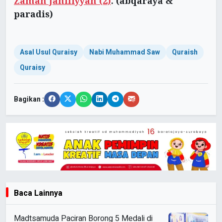
Zaman Jahiliyyah (2)
. (abqaraya &
paradis)
Asal Usul Quraisy
Nabi Muhammad Saw
Quraish
Quraisy
Bagikan :
Baca Lainnya
Madtsamuda Paciran Borong 5 Medali di