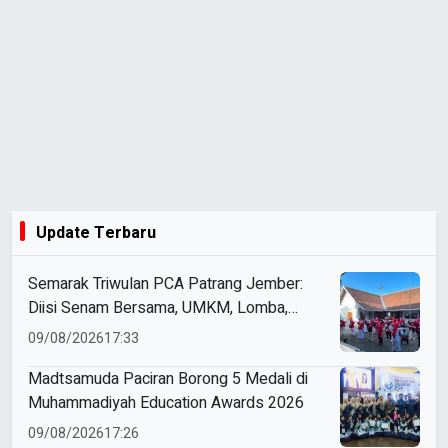
Update Terbaru
Semarak Triwulan PCA Patrang Jember:
Diisi Senam Bersama, UMKM, Lomba,
Pemeriksaan Kesehatan, hingga
09/08/2026
17:33
Penyuluhan Sampah
Madtsamuda Paciran Borong 5 Medali di
Muhammadiyah Education Awards 2026
09/08/2026
17:26