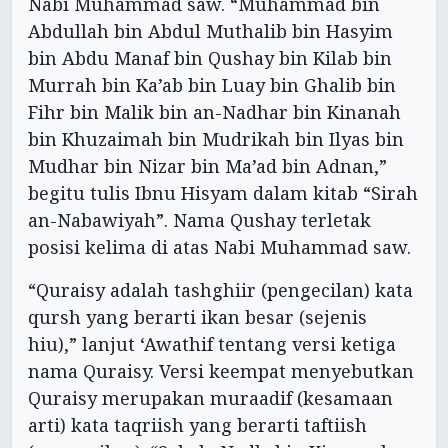
Nabi Muhammad saw. “Muhammad bin
Abdullah bin Abdul Muthalib bin Hasyim
bin Abdu Manaf bin Qushay bin Kilab bin
Murrah bin Ka’ab bin Luay bin Ghalib bin
Fihr bin Malik bin an-Nadhar bin Kinanah
bin Khuzaimah bin Mudrikah bin Ilyas bin
Mudhar bin Nizar bin Ma’ad bin Adnan,”
begitu tulis Ibnu Hisyam dalam kitab “Sirah
an-Nabawiyah”. Nama Qushay terletak
posisi kelima di atas Nabi Muhammad saw.
“Quraisy adalah tashghiir (pengecilan) kata
qursh yang berarti ikan besar (sejenis
hiu),” lanjut ‘Awathif tentang versi ketiga
nama Quraisy. Versi keempat menyebutkan
Quraisy merupakan muraadif (kesamaan
arti) kata taqriish yang berarti taftiish