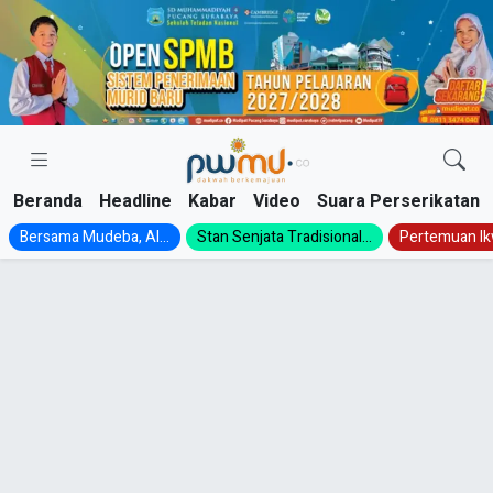
Skip
to
content
Beranda
Headline
Kabar
Video
Suara Perserikatan
Bersama Mudeba, Al...
Stan Senjata Tradisional...
Pertemuan Ik