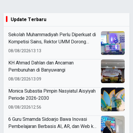
Update Terbaru
Sekolah Muhammadiyah Perlu Diperkuat di
Kompetisi Sains, Rektor UMM Dorong
Coaching Clinic
08/08/2026
13:13
KH Ahmad Dahlan dan Ancaman
Pembunuhan di Banyuwangi
08/08/2026
13:09
Monica Subastia Pimpin Nasyiatul Aisyiyah
Periode 2026-2030
08/08/2026
12:56
6 Guru Smamda Sidoarjo Bawa Inovasi
Pembelajaran Berbasis AI, AR, dan Web ke