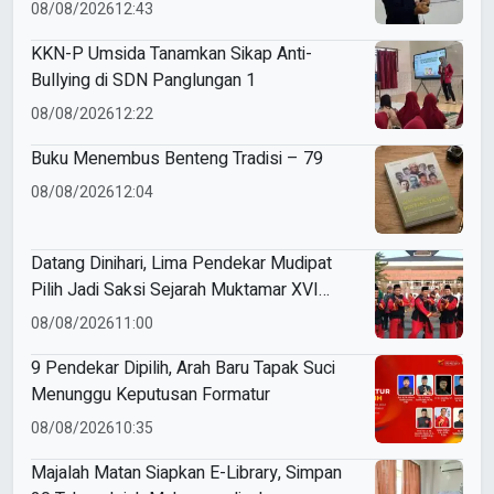
ME Award 2026
08/08/2026
12:43
KKN-P Umsida Tanamkan Sikap Anti-
Bullying di SDN Panglungan 1
08/08/2026
12:22
Buku Menembus Benteng Tradisi – 79
08/08/2026
12:04
Datang Dinihari, Lima Pendekar Mudipat
Pilih Jadi Saksi Sejarah Muktamar XVI
Tapak Suci
08/08/2026
11:00
9 Pendekar Dipilih, Arah Baru Tapak Suci
Menunggu Keputusan Formatur
08/08/2026
10:35
Majalah Matan Siapkan E-Library, Simpan