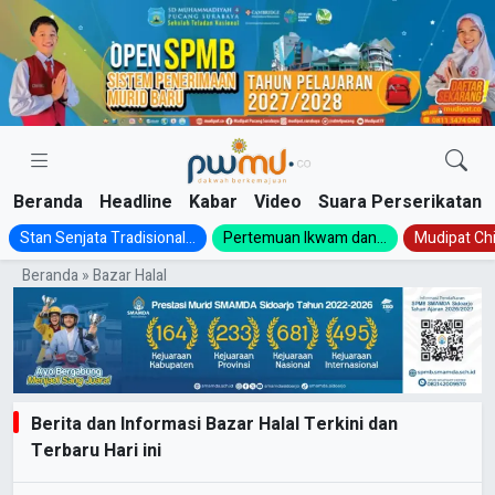
Skip
to
content
Beranda
Headline
Kabar
Video
Suara Perserikatan
Stan Senjata Tradisional...
Pertemuan Ikwam dan...
Mudipat Chil
Beranda
»
Bazar Halal
Berita dan Informasi Bazar Halal Terkini dan
Terbaru Hari ini