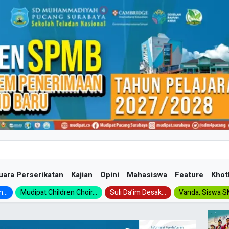
uara Perserikatan
Kajian
Opini
Mahasiswa
Feature
Khot
...
Mudipat Children Choir...
Suli Da’im Desak...
Vanda, Siswa SM