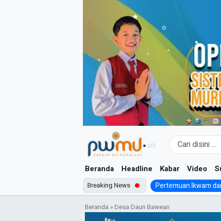
Skip
to
content
Beranda
Headline
Kabar
Video
S
Breaking News
Pertemuan Ikwam dan
Beranda
»
Desa Daun Bawean