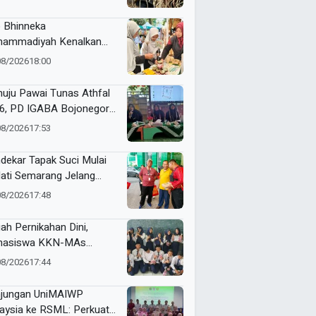
ndono
 Bhinneka
ammadiyah Kenalkan
vasi Perempuan Muda
08/2026
18:00
kelanjutan di Muktamar
yiatul Aisyiyah
uju Pawai Tunas Athfal
6, PD IGABA Bojonegoro
ukan Persepsi dan
08/2026
17:53
makan Keselamatan
k
dekar Tapak Suci Mulai
ati Semarang Jelang
tamar XVI Sedunia
08/2026
17:48
ah Pernikahan Dini,
hasiswa KKN-MAs
ompok 100 Edukasi Siswa
08/2026
17:44
 Miftahul Ulum
angsari
jungan UniMAIWP
aysia ke RSML: Perkuat