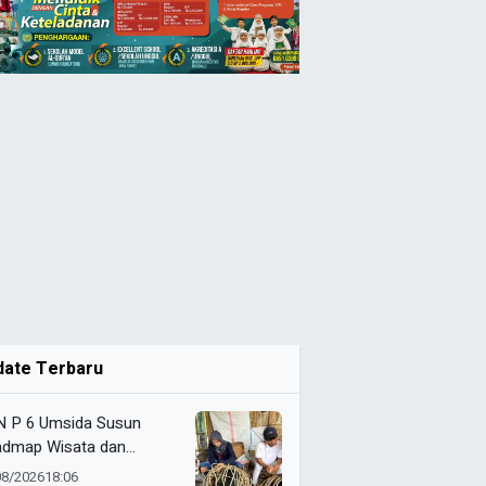
date Terbaru
 P 6 Umsida Susun
dmap Wisata dan
alog UMKM Halal Desa
08/2026
18:06