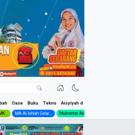
bah
Oase
Buku
Tekno
Aisyiyah dan NA
K...
MA Al-Ishlah Gelar...
Muktamar Aisyiyah 1926:...
Muhadloro