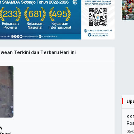
wean Terkini dan Terbaru Hari ini
Up
KKN
Roa
SA
Kat
06/