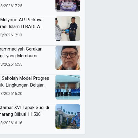
ndar Manajemen Rumah
08/2026
17:25
it Syariah
Mulyono AR Perkaya
erasi Islam ITBADLA
alui Hibah Buku Materi
08/2026
17:13
m 5 Jilid
ammadiyah Gerakan
git yang Membumi
08/2026
16:55
i Sekolah Model Progres
ik, Lingkungan Belajar
man Jadi Prioritas
08/2026
16:20
mio Gresik
tamar XVI Tapak Suci di
arang Diikuti 11.500
erta, Ini Rangkaian
08/2026
16:16
ndanya