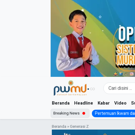
Skip
to
content
Beranda
Headline
Kabar
Video
S
Breaking News
Pertemuan Ikwam dan
Beranda
»
Generasi Z