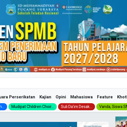
uara Perserikatan
Kajian
Opini
Mahasiswa
Feature
Khot
...
Mudipat Children Choir...
Suli Da’im Desak...
Vanda, Siswa SM