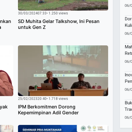
Kev
06/
Pem
30/03/2024
07:33
• 1.250 views
Dor
ankan
SD Muhita Gelar Talkshow, Ini Pesan
Kul
a
untuk Gen Z
Lun
06/
Mah
Ret
Jaw
06/
Ino
Pen
06/
25/02/2023
20:40
• 1.718 views
Buk
nyak
IPM Berkomitmen Dorong
Tra
Kepemimpinan Adil Gender
06/