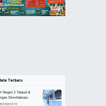
date Terbaru
 Negeri 2 Talaud di
ngas Direvitalisasi
elah 21 Tahun, Pendidikan
08/2026
10:10