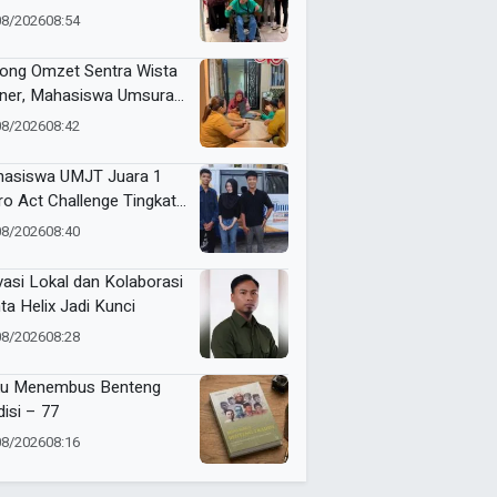
in Serahkan Karya ke
08/2026
08:54
kot Surabaya
ong Omzet Sentra Wista
iner, Mahasiswa Umsura
curkan Si-Porwa
08/2026
08:42
asiswa UMJT Juara 1
ro Act Challenge Tingkat
a Timur
08/2026
08:40
vasi Lokal dan Kolaborasi
ta Helix Jadi Kunci
08/2026
08:28
u Menembus Benteng
disi – 77
08/2026
08:16