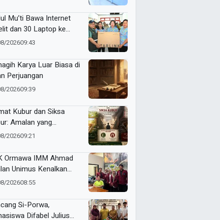
Makin Berkualitas
ul Mu’ti Bawa Internet
elit dan 30 Laptop ke
ngas, Pendidikan di Ujung
08/2026
09:43
eri Makin Digital
agih Karya Luar Biasa di
an Perjuangan
08/2026
09:39
mat Kubur dan Siksa
ur: Amalan yang
gantarkan ke Taman
08/2026
09:21
ga atau Azab Barzakh
K Ormawa IMM Ahmad
lan Unimus Kenalkan
vasi Desa Lewat Radio
08/2026
08:55
cang Si-Porwa,
asiswa Difabel Julius