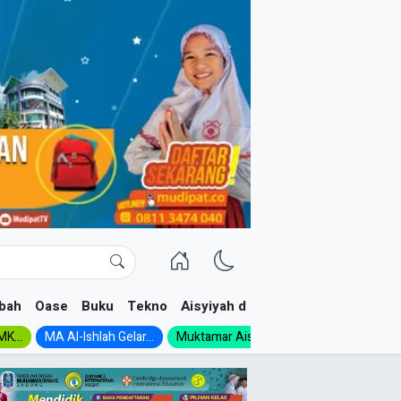
bah
Oase
Buku
Tekno
Aisyiyah dan NA
K...
MA Al-Ishlah Gelar...
Muktamar Aisyiyah 1926:...
Muhadloro