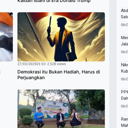
Kaidah Islam di Era Donald Trump
3T 
Abd
Sat
Mia
06/
Neg
Men
Jal
06/
27/03/2025
03:32
• 2.528 views
Nik
Kub
k
Demokrasi itu Bukan Hadiah, Harus di
Men
Perjuangkan
06/
Sur
PP
Dah
Ino
06/
Ran
Mah