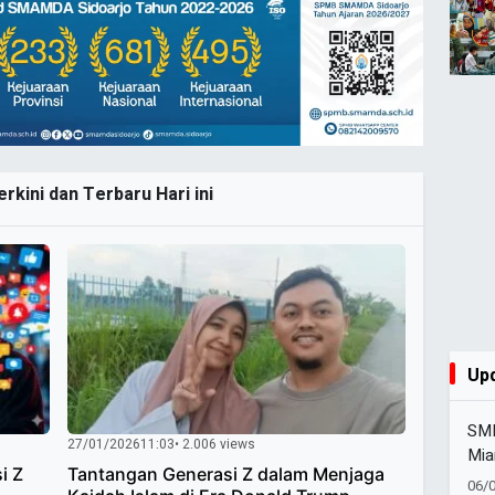
rkini dan Terbaru Hari ini
Up
SMK
27/01/2026
11:03
• 2.006 views
Mia
i Z
Tantangan Generasi Z dalam Menjaga
Set
06/