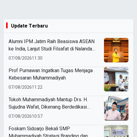
Update Terbaru
Alumni IPM Jatim Raih Beasiswa ASEAN
ke India, Lanjut Studi Filsafat di Nalanda
University
07/08/2026
11:30
Prof Purnawan Ingatkan Tugas Menjaga
Kebesaran Muhammadiyah
07/08/2026
11:22
Tokoh Muhammadiyah Mantup Drs. H.
Sujudna Wafat, Dikenang Berdedikasi
Kembangkan Dakwah dan Pendidikan
07/08/2026
10:57
Foskam Sidoarjo Bekali SMP
Muhammadiyah Strategi Branding dan