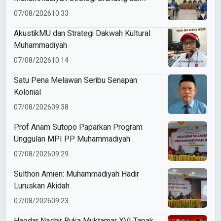
Marketing Sekolah
07/08/2026
10:33
AkustikMU dan Strategi Dakwah Kultural
Muhammadiyah
07/08/2026
10:14
Satu Pena Melawan Seribu Senapan
Kolonial
07/08/2026
09:38
Prof Anam Sutopo Paparkan Program
Unggulan MPI PP Muhammadiyah
07/08/2026
09:29
Sulthon Amien: Muhammadiyah Hadir
Luruskan Akidah
07/08/2026
09:23
Haedar Nashir Buka Muktamar XVI Tapak