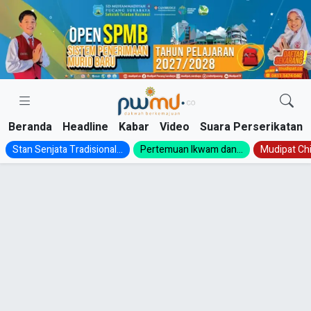
Skip
to
content
Beranda
Headline
Kabar
Video
Suara Perserikatan
Stan Senjata Tradisional...
Pertemuan Ikwam dan...
Mudipat Chil