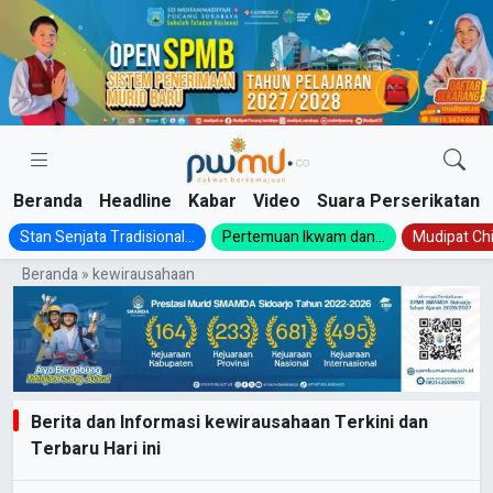
Skip
to
content
Beranda
Headline
Kabar
Video
Suara Perserikatan
Stan Senjata Tradisional...
Pertemuan Ikwam dan...
Mudipat Chil
Beranda
»
kewirausahaan
Berita dan Informasi kewirausahaan Terkini dan
Terbaru Hari ini