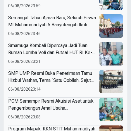
di SD Muhammadiyah 18 Surabaya
06/08/2026
23:59
Semangat Tahun Ajaran Baru, Seluruh Siswa
MI Muhammadiyah 5 Banyutengah Ikuti
Latihan Tapak Suci Perdana
06/08/2026
23:46
Smamuga Kembali Dipercaya Jadi Tuan
Rumah Lomba Voli dan Futsal HUT RI Ke-
81 Kecamatan Tulangan
06/08/2026
23:21
SMP UMP Resmi Buka Penerimaan Tamu
Hizbul Wathan, Tema “Satu Qobilah, Sejuta
Cerita” Curi Perhatian
06/08/2026
23:14
PCM Semampir Resmi Akuisisi Aset untuk
Pengembangan Amal Usaha
Muhammadiyah
06/08/2026
23:08
Program Mapak: KKN STIT Muhammadiyah