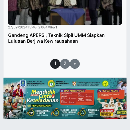
27/09/2024
15:46
• 2.064 views
Gandeng APERSI, Teknik Sipil UMM Siapkan
Lulusan Berjiwa Kewirausahaan
Paginasi
1
2
»
pos