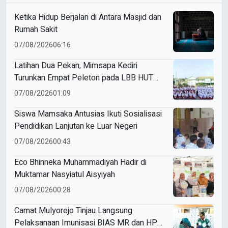
Ketika Hidup Berjalan di Antara Masjid dan
Rumah Sakit
07/08/2026
06:16
Latihan Dua Pekan, Mimsapa Kediri
Turunkan Empat Peleton pada LBB HUT
Ke-81 RI Kecamatan Pare
07/08/2026
01:09
Siswa Mamsaka Antusias Ikuti Sosialisasi
Pendidikan Lanjutan ke Luar Negeri
07/08/2026
00:43
Eco Bhinneka Muhammadiyah Hadir di
Muktamar Nasyiatul Aisyiyah
07/08/2026
00:28
Camat Mulyorejo Tinjau Langsung
Pelaksanaan Imunisasi BIAS MR dan HPV