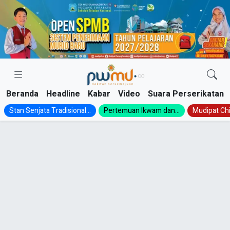
Skip
to
content
Beranda
Headline
Kabar
Video
Suara Perserikatan
Stan Senjata Tradisional...
Pertemuan Ikwam dan...
Mudipat Chil