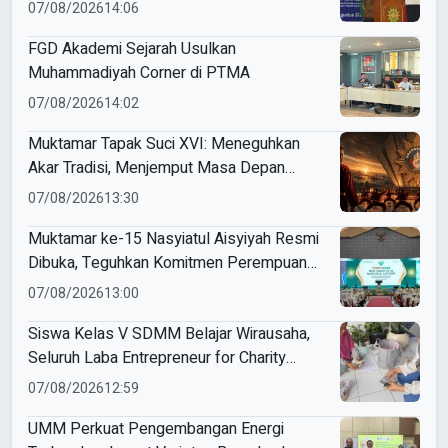
Indonesia
07/08/2026
14:06
FGD Akademi Sejarah Usulkan
Muhammadiyah Corner di PTMA
07/08/2026
14:02
Muktamar Tapak Suci XVI: Meneguhkan
Akar Tradisi, Menjemput Masa Depan
Mendunia
07/08/2026
13:30
Muktamar ke-15 Nasyiatul Aisyiyah Resmi
Dibuka, Teguhkan Komitmen Perempuan
Muda Berkemajuan
07/08/2026
13:00
Siswa Kelas V SDMM Belajar Wirausaha,
Seluruh Laba Entrepreneur for Charity
Didonasikan
07/08/2026
12:59
UMM Perkuat Pengembangan Energi