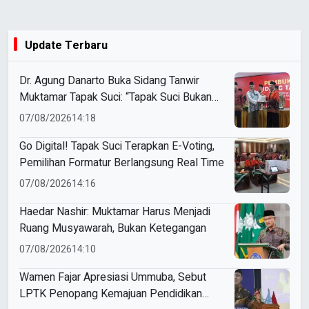
Update Terbaru
Dr. Agung Danarto Buka Sidang Tanwir
Muktamar Tapak Suci: “Tapak Suci Bukan
Organisasi Ko Ping Ho dan Dracin”
07/08/2026
14:18
Go Digital! Tapak Suci Terapkan E-Voting,
Pemilihan Formatur Berlangsung Real Time
07/08/2026
14:16
Haedar Nashir: Muktamar Harus Menjadi
Ruang Musyawarah, Bukan Ketegangan
07/08/2026
14:10
Wamen Fajar Apresiasi Ummuba, Sebut
LPTK Penopang Kemajuan Pendidikan