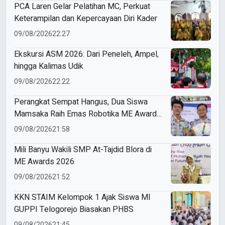
PCA Laren Gelar Pelatihan MC, Perkuat
Keterampilan dan Kepercayaan Diri Kader
09/08/2026
22:27
Ekskursi ASM 2026: Dari Peneleh, Ampel,
hingga Kalimas Udik
09/08/2026
22:22
Perangkat Sempat Hangus, Dua Siswa
Mamsaka Raih Emas Robotika ME Awards
2026
09/08/2026
21:58
Mili Banyu Wakili SMP At-Tajdid Blora di
ME Awards 2026
09/08/2026
21:52
KKN STAIM Kelompok 1 Ajak Siswa MI
GUPPI Telogorejo Biasakan PHBS
09/08/2026
21:45