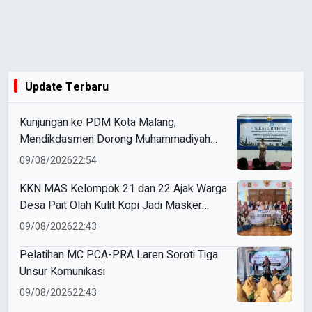
Update Terbaru
Kunjungan ke PDM Kota Malang,
Mendikdasmen Dorong Muhammadiyah
Perkuat Mutu dan Kemandirian Pendidikan
09/08/2026
22:54
KKN MAS Kelompok 21 dan 22 Ajak Warga
Desa Pait Olah Kulit Kopi Jadi Masker
Wajah
09/08/2026
22:43
Pelatihan MC PCA-PRA Laren Soroti Tiga
Unsur Komunikasi
09/08/2026
22:43