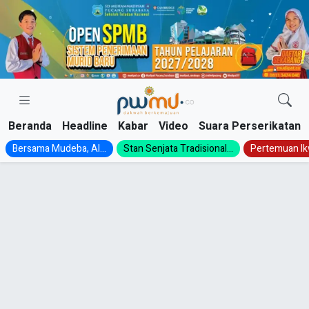
Skip
to
content
Beranda
Headline
Kabar
Video
Suara Perserikatan
Bersama Mudeba, Al...
Stan Senjata Tradisional...
Pertemuan Ik