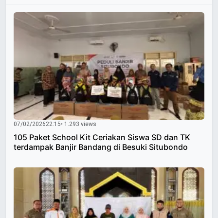
07/02/2026
22:15
• 1.293 views
105 Paket School Kit Ceriakan Siswa SD dan TK
terdampak Banjir Bandang di Besuki Situbondo