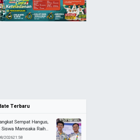
date Terbaru
angkat Sempat Hangus,
 Siswa Mamsaka Raih
s Robotika ME Awards
08/2026
21:58