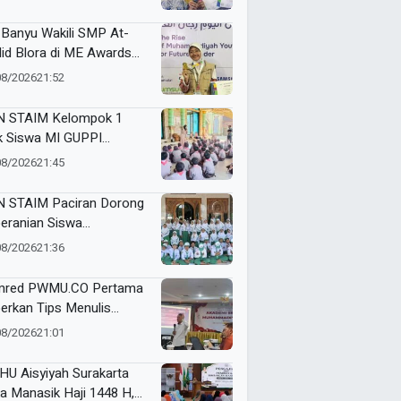
6
i Banyu Wakili SMP At-
did Blora di ME Awards
6
08/2026
21:52
 STAIM Kelompok 1
k Siswa MI GUPPI
ogorejo Biasakan PHBS
08/2026
21:45
 STAIM Paciran Dorong
eranian Siswa
anprijek Berbicara di
08/2026
21:36
pan Umum
red PWMU.CO Pertama
erkan Tips Menulis
arah di Media Populer
08/2026
21:01
HU Aisyiyah Surakarta
a Manasik Haji 1448 H,