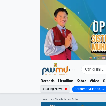
Skip
to
content
Beranda
Headline
Kabar
Video
S
Breaking News
Bersama Mudeba, Al..
Beranda
»
Nakita Intan Aulia