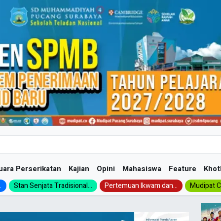
uara Perserikatan
Kajian
Opini
Mahasiswa
Feature
Khot
.
Stan Senjata Tradisional...
Pertemuan Ikwam dan...
Mudipat Ch