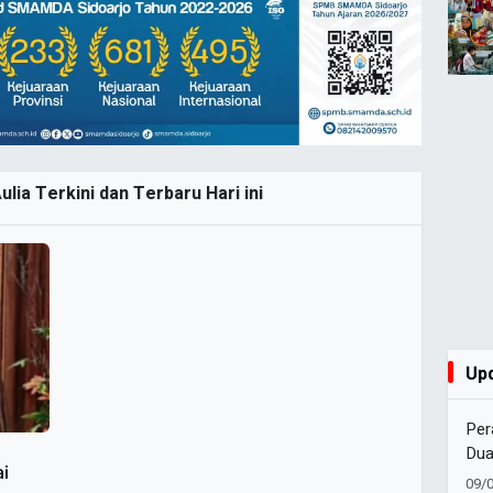
ulia Terkini dan Terbaru Hari ini
Up
Per
Dua
ai
Ema
09/