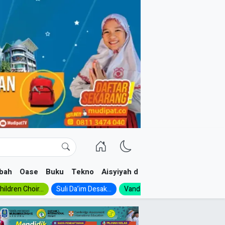
bah
Oase
Buku
Tekno
Aisyiyah dan NA
ildren Choir...
Suli Da’im Desak...
Vanda, Siswa SMK...
MA Al-Ish