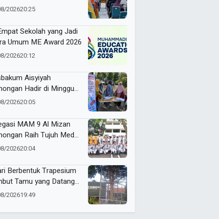
kuti 200 Calon Jemaah
08/2026
20:25
 Empat Sekolah yang Jadi
ra Umum ME Award 2026
08/2026
20:12
bakum Aisyiyah
ongan Hadir di Minggu
ia, Buka Layanan dan
08/2026
20:05
kasi Hukum Gratis untuk
empuan
egasi MAM 9 Al Mizan
ongan Raih Tujuh Medali
ME Awards 2026
08/2026
20:04
ari Berbentuk Trapesium
but Tamu yang Datang
SD Almadany
08/2026
19:49