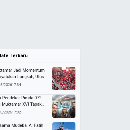
date Terbaru
tamar Jadi Momentum
yatukan Langkah, Utusan
da 072 Probolinggo
08/2026
17:34
a Harapan untuk Tapak
i
a Pendekar Pimda 072
ti Muktamar XVI Tapak
i di Semarang, Bawa
08/2026
17:32
an Penguatan Kaderisasi
sama Mudeba, Al Fatih