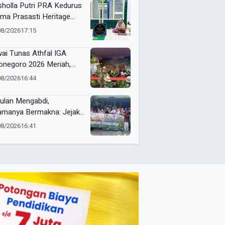
holla Putri PRA Kedurus
ima Prasasti Heritage
ammadiyah, Jadi
08/2026
17:15
gingat Sejarah Dakwah
 Amal Saleh
ai Tunas Athfal IGA
onegoro 2026 Meriah,
arakkan Semangat Anak
08/2026
16:44
leh Berkemajuan
ulan Mengabdi,
amanya Bermakna: Jejak
 Umsura di Wonorejo
08/2026
16:41