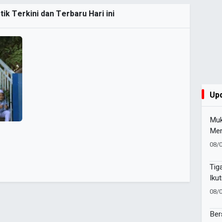
tik Terkini dan Terbaru Hari ini
Up
Muk
Men
Pim
08/
Baw
Suc
Tig
Iku
Suc
08/
Pes
Ber