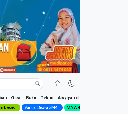
bah
Oase
Buku
Tekno
Aisyiyah dan NA
im Desak...
Vanda, Siswa SMK...
MA Al-Ishlah Gelar...
Muktamar A