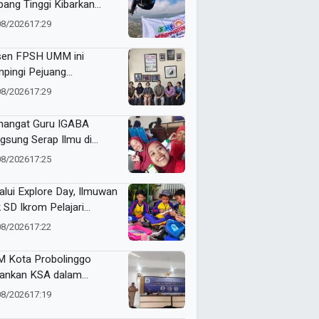
bang Tinggi Kibarkan
nt Flag di Langit Kota
08/2026
17:29
u
en FPSH UMM ini
pingi Pejuang
etaraan Bali Lewat
08/2026
17:29
ikasi Ilmiah
angat Guru IGABA
gsung Serap Ilmu di
kshop Jurnalistik Digital
08/2026
17:25
alui Explore Day, Ilmuwan
k SD Ikrom Pelajari
ubahan Energi dan Kelola
08/2026
17:22
pah demi Bumi
 Kota Probolinggo
ankan KSA dalam
tihan Jurnalistik Digital
08/2026
17:19