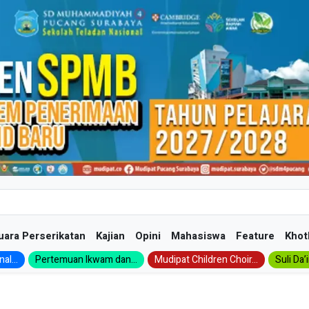
uara Perserikatan
Kajian
Opini
Mahasiswa
Feature
Khot
al...
Pertemuan Ikwam dan...
Mudipat Children Choir...
Suli Da’