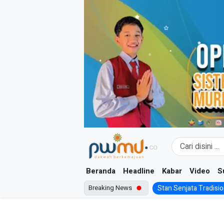
Skip
to
content
Beranda
Headline
Kabar
Video
S
Breaking News
Stan Senjata Tradision