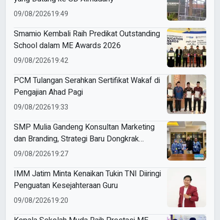
09/08/2026
19:49
Smamio Kembali Raih Predikat Outstanding
School dalam ME Awards 2026
09/08/2026
19:42
PCM Tulangan Serahkan Sertifikat Wakaf di
Pengajian Ahad Pagi
09/08/2026
19:33
SMP Mulia Gandeng Konsultan Marketing
dan Branding, Strategi Baru Dongkrak
Perolehan Siswa
09/08/2026
19:27
IMM Jatim Minta Kenaikan Tukin TNI Diiringi
Penguatan Kesejahteraan Guru
09/08/2026
19:20