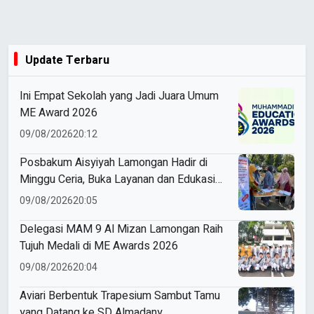
Update Terbaru
Ini Empat Sekolah yang Jadi Juara Umum
ME Award 2026
09/08/2026
20:12
Posbakum Aisyiyah Lamongan Hadir di
Minggu Ceria, Buka Layanan dan Edukasi
Hukum Gratis untuk Perempuan
09/08/2026
20:05
Delegasi MAM 9 Al Mizan Lamongan Raih
Tujuh Medali di ME Awards 2026
09/08/2026
20:04
Aviari Berbentuk Trapesium Sambut Tamu
yang Datang ke SD Almadany