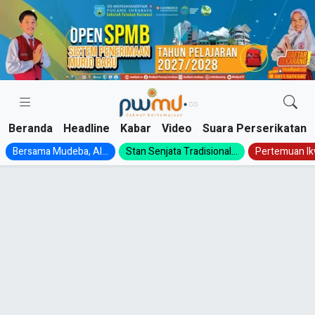
Skip
to
content
Beranda
Headline
Kabar
Video
Suara Perserikatan
Bersama Mudeba, Al...
Stan Senjata Tradisional...
Pertemuan Ik