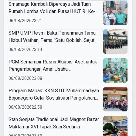
Smamuga Kembali Dipercaya Jadi Tuan
Rumah Lomba Voli dan Futsal HUT RI Ke-
81 Kecamatan Tulangan
06/08/2026
23:21
SMP UMP Resmi Buka Penerimaan Tamu
Hizbul Wathan, Tema “Satu Qobilah, Sejuta
Cerita” Curi Perhatian
06/08/2026
23:14
PCM Semampir Resmi Akuisisi Aset untuk
Pengembangan Amal Usaha
Muhammadiyah
06/08/2026
23:08
Program Mapak: KKN STIT Muhammadiyah
Bojonegoro Gelar Sosialisasi Pengolahan
Sampah
06/08/2026
22:58
Stan Senjata Tradisional Jadi Magnet Bazar
Muktamar XVI Tapak Suci Sedunia