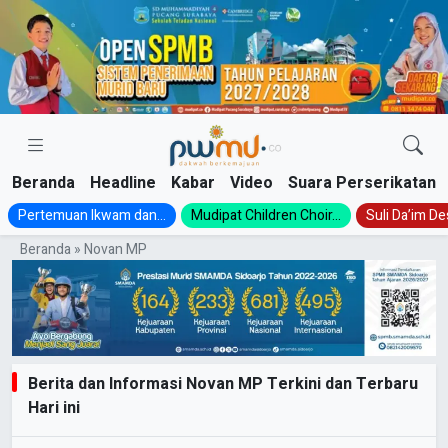
Skip
to
content
Beranda
Headline
Kabar
Video
Suara Perserikatan
Pertemuan Ikwam dan...
Mudipat Children Choir...
Suli Da’im Des
Beranda
»
Novan MP
Berita dan Informasi Novan MP Terkini dan Terbaru
Hari ini