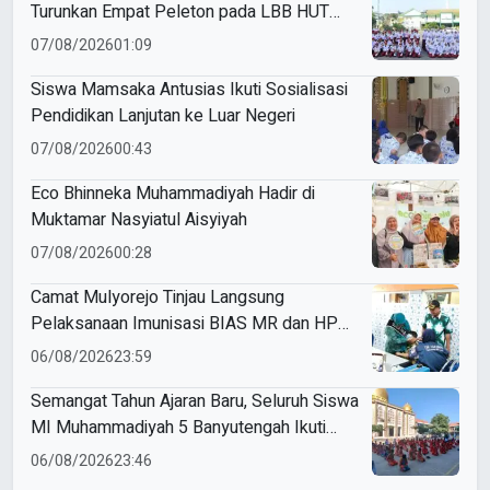
Turunkan Empat Peleton pada LBB HUT
Ke-81 RI Kecamatan Pare
07/08/2026
01:09
Siswa Mamsaka Antusias Ikuti Sosialisasi
Pendidikan Lanjutan ke Luar Negeri
07/08/2026
00:43
Eco Bhinneka Muhammadiyah Hadir di
Muktamar Nasyiatul Aisyiyah
07/08/2026
00:28
Camat Mulyorejo Tinjau Langsung
Pelaksanaan Imunisasi BIAS MR dan HPV
di SD Muhammadiyah 18 Surabaya
06/08/2026
23:59
Semangat Tahun Ajaran Baru, Seluruh Siswa
MI Muhammadiyah 5 Banyutengah Ikuti
Latihan Tapak Suci Perdana
06/08/2026
23:46