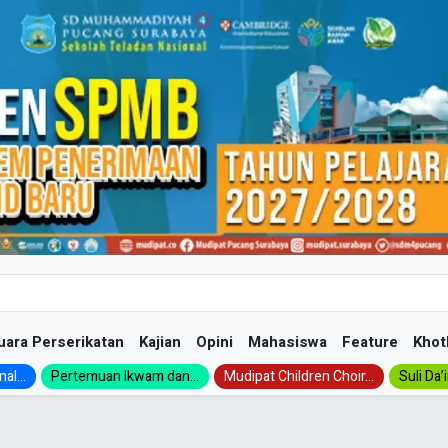
uara Perserikatan
Kajian
Opini
Mahasiswa
Feature
Khot
al...
Pertemuan Ikwam dan...
Mudipat Children Choir...
Suli Da’