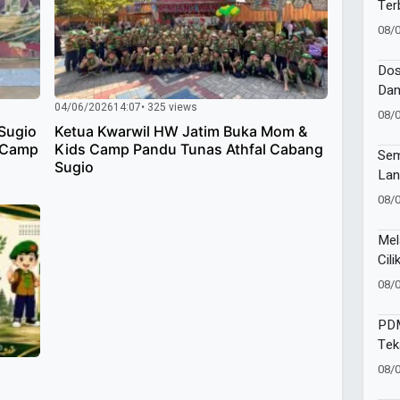
Ter
Gia
08/
Bat
Dos
Dam
04/06/2026
14:07
• 325 views
Kes
08/
Publ
Sugio
Ketua Kwarwil HW Jatim Buka Mom &
 Camp
Kids Camp Pandu Tunas Athfal Cabang
Sem
Sugio
Lan
Wor
08/
Mel
Cili
Per
08/
Sam
PDM
Tek
Pela
08/