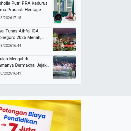
holla Putri PRA Kedurus
ima Prasasti Heritage
ammadiyah, Jadi
08/2026
17:15
gingat Sejarah Dakwah
 Amal Saleh
ai Tunas Athfal IGA
onegoro 2026 Meriah,
arakkan Semangat Anak
08/2026
16:44
leh Berkemajuan
ulan Mengabdi,
amanya Bermakna: Jejak
 Umsura di Wonorejo
08/2026
16:41