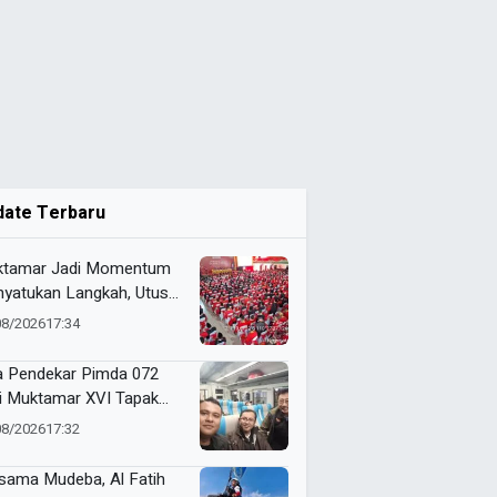
date Terbaru
tamar Jadi Momentum
yatukan Langkah, Utusan
da 072 Probolinggo
08/2026
17:34
a Harapan untuk Tapak
i
a Pendekar Pimda 072
ti Muktamar XVI Tapak
i di Semarang, Bawa
08/2026
17:32
an Penguatan Kaderisasi
sama Mudeba, Al Fatih