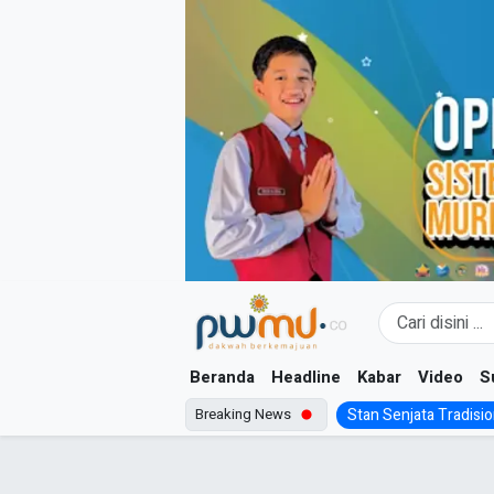
Skip
to
content
Beranda
Headline
Kabar
Video
S
Breaking News
Stan Senjata Tradision