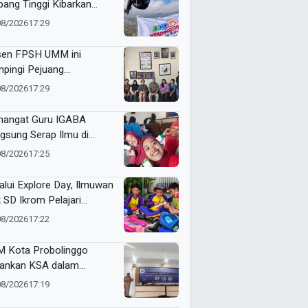
bang Tinggi Kibarkan
nt Flag di Langit Kota
08/2026
17:29
u
en FPSH UMM ini
pingi Pejuang
etaraan Bali Lewat
08/2026
17:29
ikasi Ilmiah
angat Guru IGABA
gsung Serap Ilmu di
kshop Jurnalistik Digital
08/2026
17:25
alui Explore Day, Ilmuwan
k SD Ikrom Pelajari
ubahan Energi dan Kelola
08/2026
17:22
pah demi Bumi
 Kota Probolinggo
ankan KSA dalam
tihan Jurnalistik Digital
08/2026
17:19