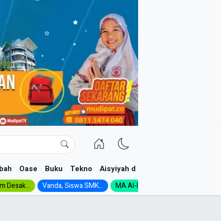
bah
Oase
Buku
Tekno
Aisyiyah dan NA
im Desak...
Vanda, Siswa SMK...
MA Al-Ishlah Gelar...
Muktamar A