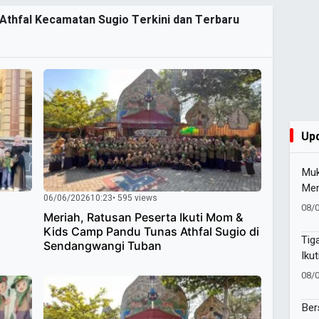
 Athfal Kecamatan Sugio Terkini dan Terbaru
Up
Muk
Men
06/06/2026
10:23
• 595 views
Pim
08/
Meriah, Ratusan Peserta Ikuti Mom &
Baw
Kids Camp Pandu Tunas Athfal Sugio di
Suc
Tig
Sendangwangi Tuban
Iku
Suc
08/
Pes
Ber