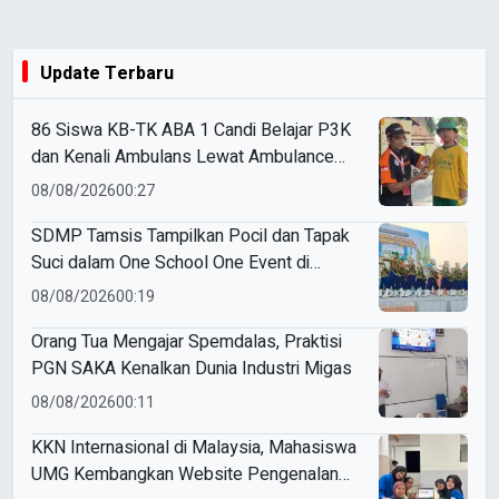
Update Terbaru
86 Siswa KB-TK ABA 1 Candi Belajar P3K
dan Kenali Ambulans Lewat Ambulance
Goes to Schools
08/08/2026
00:27
SDMP Tamsis Tampilkan Pocil dan Tapak
Suci dalam One School One Event di
Mojokerto
08/08/2026
00:19
Orang Tua Mengajar Spemdalas, Praktisi
PGN SAKA Kenalkan Dunia Industri Migas
08/08/2026
00:11
KKN Internasional di Malaysia, Mahasiswa
UMG Kembangkan Website Pengenalan