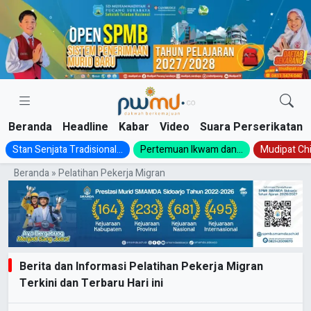
Skip
to
content
Beranda
Headline
Kabar
Video
Suara Perserikatan
Stan Senjata Tradisional...
Pertemuan Ikwam dan...
Mudipat Chil
Beranda
»
Pelatihan Pekerja Migran
Berita dan Informasi Pelatihan Pekerja Migran
Terkini dan Terbaru Hari ini