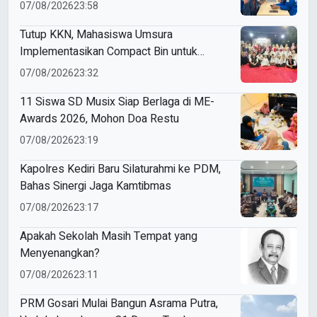
Budaya Indonesia
07/08/2026
23:58
Tutup KKN, Mahasiswa Umsura
Implementasikan Compact Bin untuk
Sampah Anorganik di Ketabang
07/08/2026
23:32
11 Siswa SD Musix Siap Berlaga di ME-
Awards 2026, Mohon Doa Restu
07/08/2026
23:19
Kapolres Kediri Baru Silaturahmi ke PDM,
Bahas Sinergi Jaga Kamtibmas
07/08/2026
23:17
Apakah Sekolah Masih Tempat yang
Menyenangkan?
07/08/2026
23:11
PRM Gosari Mulai Bangun Asrama Putra,