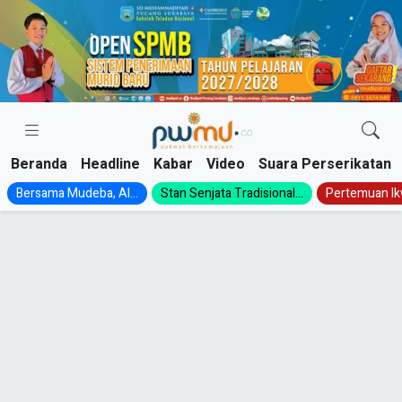
Skip
to
content
Beranda
Headline
Kabar
Video
Suara Perserikatan
Bersama Mudeba, Al...
Stan Senjata Tradisional...
Pertemuan Ik