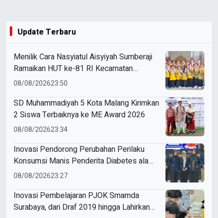
Update Terbaru
Menilik Cara Nasyiatul Aisyiyah Sumberaji
Ramaikan HUT ke-81 RI Kecamatan
Sukodadi
08/08/2026
23:50
SD Muhammadiyah 5 Kota Malang Kirimkan
2 Siswa Terbaiknya ke ME Award 2026
08/08/2026
23:34
Inovasi Pendorong Perubahan Perilaku
Konsumsi Manis Penderita Diabetes ala
Mahasiswa Unesa
08/08/2026
23:27
Inovasi Pembelajaran PJOK Smamda
Surabaya, dari Draf 2019 hingga Lahirkan