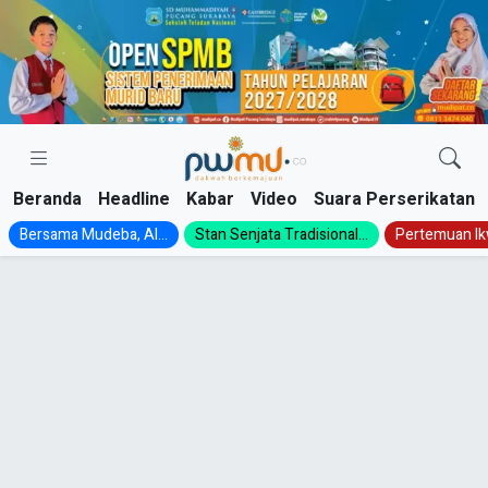
Skip
to
content
Beranda
Headline
Kabar
Video
Suara Perserikatan
Bersama Mudeba, Al...
Stan Senjata Tradisional...
Pertemuan Ik