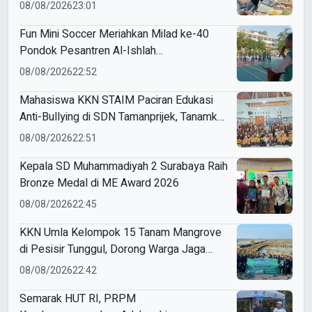
Modul Gizi Digital
08/08/2026
23:01
Fun Mini Soccer Meriahkan Milad ke-40
Pondok Pesantren Al-Ishlah
Sendangagung
08/08/2026
22:52
Mahasiswa KKN STAIM Paciran Edukasi
Anti-Bullying di SDN Tamanprijek, Tanamkan
Empati Sejak Dini
08/08/2026
22:51
Kepala SD Muhammadiyah 2 Surabaya Raih
Bronze Medal di ME Award 2026
08/08/2026
22:45
KKN Umla Kelompok 15 Tanam Mangrove
di Pesisir Tunggul, Dorong Warga Jaga
Lingkungan
08/08/2026
22:42
Semarak HUT RI, PRPM