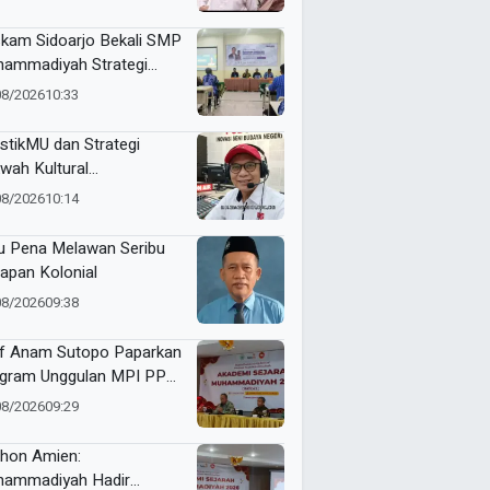
bangkan Dakwah dan
didikan
kam Sidoarjo Bekali SMP
ammadiyah Strategi
nding dan Marketing
08/2026
10:33
olah
stikMU dan Strategi
wah Kultural
hammadiyah
08/2026
10:14
u Pena Melawan Seribu
apan Kolonial
08/2026
09:38
f Anam Sutopo Paparkan
gram Unggulan MPI PP
hammadiyah
08/2026
09:29
thon Amien:
ammadiyah Hadir