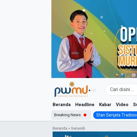
Skip
to
content
Beranda
Headline
Kabar
Video
S
Breaking News
Stan Senjata Tradision
Beranda
»
Senasib