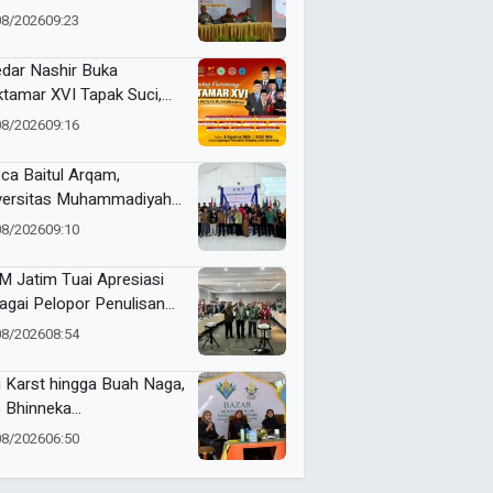
uskan Akidah
08/2026
09:23
dar Nashir Buka
tamar XVI Tapak Suci,
umlah Menteri dan Kapolri
08/2026
09:16
adwalkan Hadir
ca Baitul Arqam,
versitas Muhammadiyah
ua Barat Kawal RTL
08/2026
09:10
erta Selama Enam Bulan
 Jatim Tuai Apresiasi
agai Pelopor Penulisan
arah Muhammadiyah
08/2026
08:54
i Karst hingga Buah Naga,
 Bhinneka
ammadiyah Tunjukkan
08/2026
06:50
uatan Potensi Lokal di
tamar Nasyiatul Aisyiyah