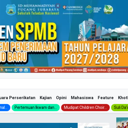
uara Perserikatan
Kajian
Opini
Mahasiswa
Feature
Khot
al...
Pertemuan Ikwam dan...
Mudipat Children Choir...
Suli Da’