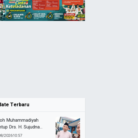
date Terbaru
oh Muhammadiyah
tup Drs. H. Sujudna
at, Dikenang Berdedikasi
08/2026
10:57