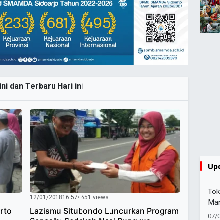
ni dan Terbaru Hari ini
Up
Tok
12/01/2018
16:57
• 651 views
Man
rto
Lazismu Situbondo Luncurkan Program
Waf
07/