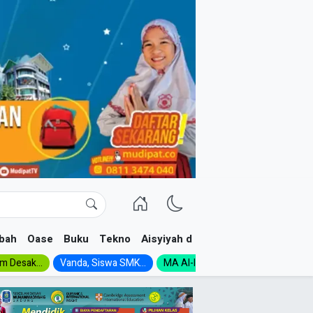
bah
Oase
Buku
Tekno
Aisyiyah dan NA
im Desak...
Vanda, Siswa SMK...
MA Al-Ishlah Gelar...
Muktamar A