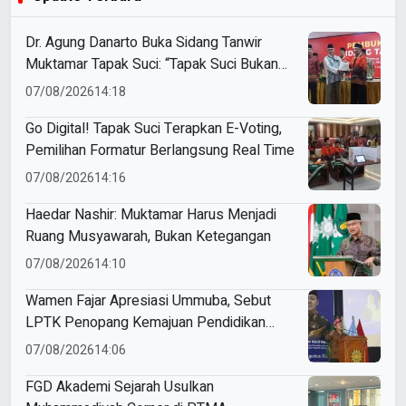
Dr. Agung Danarto Buka Sidang Tanwir
Muktamar Tapak Suci: “Tapak Suci Bukan
Organisasi Ko Ping Ho dan Dracin”
07/08/2026
14:18
Go Digital! Tapak Suci Terapkan E-Voting,
Pemilihan Formatur Berlangsung Real Time
07/08/2026
14:16
Haedar Nashir: Muktamar Harus Menjadi
Ruang Musyawarah, Bukan Ketegangan
07/08/2026
14:10
Wamen Fajar Apresiasi Ummuba, Sebut
LPTK Penopang Kemajuan Pendidikan
Indonesia
07/08/2026
14:06
FGD Akademi Sejarah Usulkan