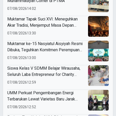
Muhammadiyah Corner di PTMA
07/08/2026
14:02
Muktamar Tapak Suci XVI: Meneguhkan
Akar Tradisi, Menjemput Masa Depan
Mendunia
07/08/2026
13:30
Muktamar ke-15 Nasyiatul Aisyiyah Resmi
Dibuka, Teguhkan Komitmen Perempuan
Muda Berkemajuan
07/08/2026
13:00
Siswa Kelas V SDMM Belajar Wirausaha,
Seluruh Laba Entrepreneur for Charity
Didonasikan
07/08/2026
12:59
UMM Perkuat Pengembangan Energi
Terbarukan Lewat Varietas Baru Jarak
Pagar JCUMM5
07/08/2026
12:52