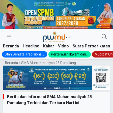
Skip
to
content
Beranda
Headline
Kabar
Video
Suara Perserikatan
Stan Senjata Tradisional...
Pertemuan Ikwam dan...
Mudipat Chil
Beranda
»
SMA Muhammadiyah 25 Pamulang
Berita dan Informasi SMA Muhammadiyah 25
Pamulang Terkini dan Terbaru Hari ini