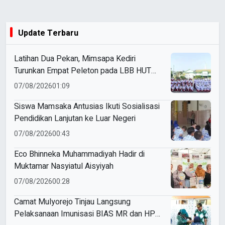
Update Terbaru
Latihan Dua Pekan, Mimsapa Kediri
Turunkan Empat Peleton pada LBB HUT
Ke-81 RI Kecamatan Pare
07/08/2026
01:09
Siswa Mamsaka Antusias Ikuti Sosialisasi
Pendidikan Lanjutan ke Luar Negeri
07/08/2026
00:43
Eco Bhinneka Muhammadiyah Hadir di
Muktamar Nasyiatul Aisyiyah
07/08/2026
00:28
Camat Mulyorejo Tinjau Langsung
Pelaksanaan Imunisasi BIAS MR dan HPV