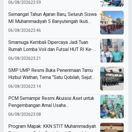
di SD Muhammadiyah 18 Surabaya
06/08/2026
23:59
Semangat Tahun Ajaran Baru, Seluruh Siswa
MI Muhammadiyah 5 Banyutengah Ikuti
Latihan Tapak Suci Perdana
06/08/2026
23:46
Smamuga Kembali Dipercaya Jadi Tuan
Rumah Lomba Voli dan Futsal HUT RI Ke-
81 Kecamatan Tulangan
06/08/2026
23:21
SMP UMP Resmi Buka Penerimaan Tamu
Hizbul Wathan, Tema “Satu Qobilah, Sejuta
Cerita” Curi Perhatian
06/08/2026
23:14
PCM Semampir Resmi Akuisisi Aset untuk
Pengembangan Amal Usaha
Muhammadiyah
06/08/2026
23:08
Program Mapak: KKN STIT Muhammadiyah