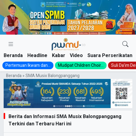
Skip
to
content
Beranda
Headline
Kabar
Video
Suara Perserikatan
Pertemuan Ikwam dan...
Mudipat Children Choir...
Suli Da’im Des
Beranda
»
SMA Musix Balongpanggang
Berita dan Informasi SMA Musix Balongpanggang
Terkini dan Terbaru Hari ini