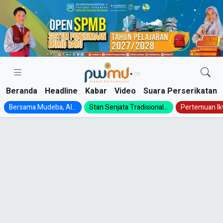
Skip
to
content
Beranda
Headline
Kabar
Video
Suara Perserikatan
Bersama Mudeba, Al...
Stan Senjata Tradisional...
Pertemuan Ik