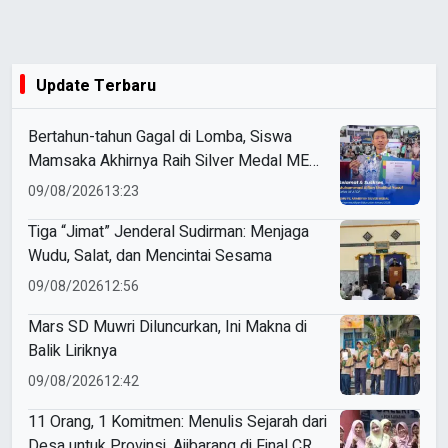
Update Terbaru
Bertahun-tahun Gagal di Lomba, Siswa
Mamsaka Akhirnya Raih Silver Medal ME
Awards 2026
09/08/2026
13:23
Tiga “Jimat” Jenderal Sudirman: Menjaga
Wudu, Salat, dan Mencintai Sesama
09/08/2026
12:56
Mars SD Muwri Diluncurkan, Ini Makna di
Balik Liriknya
09/08/2026
12:42
11 Orang, 1 Komitmen: Menulis Sejarah dari
Desa untuk Provinsi, Ajibarang di Final CRM