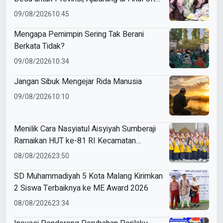
2026
09/08/2026
10:45
Mengapa Pemimpin Sering Tak Berani
Berkata Tidak?
09/08/2026
10:34
Jangan Sibuk Mengejar Rida Manusia
09/08/2026
10:10
Menilik Cara Nasyiatul Aisyiyah Sumberaji
Ramaikan HUT ke-81 RI Kecamatan
Sukodadi
08/08/2026
23:50
SD Muhammadiyah 5 Kota Malang Kirimkan
2 Siswa Terbaiknya ke ME Award 2026
08/08/2026
23:34