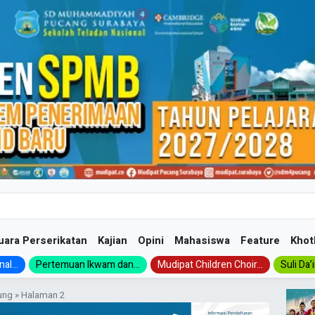
uara Perserikatan
Kajian
Opini
Mahasiswa
Feature
Khot
al...
Pertemuan Ikwam dan...
Mudipat Children Choir...
Suli Da’
ung
»
Halaman 2