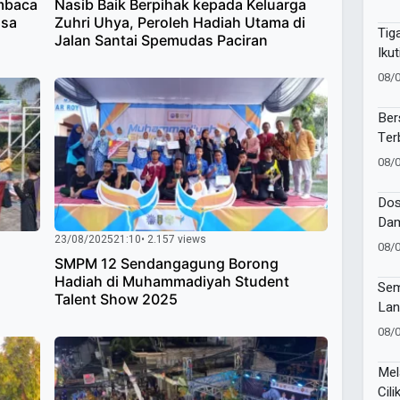
mbaca
Nasib Baik Berpihak kepada Keluarga
Baw
ssa
Zuhri Uhya, Peroleh Hadiah Utama di
Suc
Tig
Jalan Santai Spemudas Paciran
Iku
Suc
08/
Pes
Ber
Ter
Gia
08/
Bat
Dos
Dam
23/08/2025
21:10
• 2.157 views
Kes
08/
Publ
SMPM 12 Sendangagung Borong
Hadiah di Muhammadiyah Student
Sem
Talent Show 2025
Lan
Wor
08/
Mel
Cili