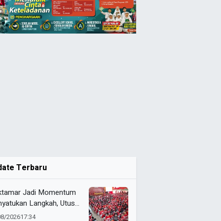
date Terbaru
tamar Jadi Momentum
yatukan Langkah, Utusan
da 072 Probolinggo
08/2026
17:34