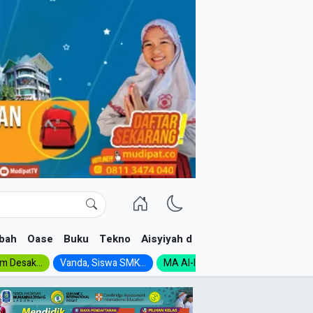
bah
Oase
Buku
Tekno
Aisyiyah dan NA
im Desak...
Vanda, Siswa SMK...
MA Al-Ishlah Gelar...
Muktamar A