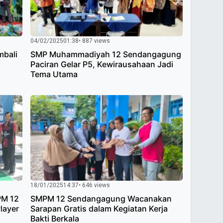
04/02/2025
01:38
• 887 views
bali
SMP Muhammadiyah 12 Sendangagung
Paciran Gelar P5, Kewirausahaan Jadi
Tema Utama
18/01/2025
14:37
• 646 views
PM 12
SMPM 12 Sendangagung Wacanakan
layer
Sarapan Gratis dalam Kegiatan Kerja
Bakti Berkala