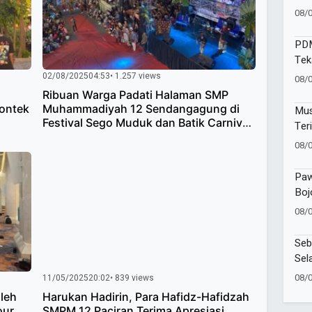
Per
08/
Sam
PDM
Tek
Pela
02/08/2025
04:53
• 1.257 views
08/
Ribuan Warga Padati Halaman SMP
Rontek
Muhammadiyah 12 Sendangagung di
Mus
Festival Sego Muduk dan Batik Carnival
Ter
2025
Muh
08/
Pen
dan
Paw
Boj
Sem
08/
Sho
Seb
Sel
KKN
08/
11/05/2025
20:02
• 839 views
leh
Harukan Hadirin, Para Hafidz-Hafidzah
our
SMPM 12 Paciran Terima Apresiasi