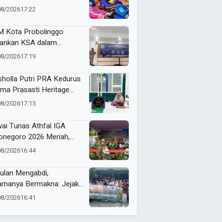
ubahan Energi dan Kelola
08/2026
17:22
pah demi Bumi
 Kota Probolinggo
ankan KSA dalam
tihan Jurnalistik Digital
08/2026
17:19
holla Putri PRA Kedurus
ima Prasasti Heritage
ammadiyah, Jadi
08/2026
17:15
gingat Sejarah Dakwah
 Amal Saleh
ai Tunas Athfal IGA
onegoro 2026 Meriah,
arakkan Semangat Anak
08/2026
16:44
leh Berkemajuan
ulan Mengabdi,
amanya Bermakna: Jejak
 Umsura di Wonorejo
08/2026
16:41