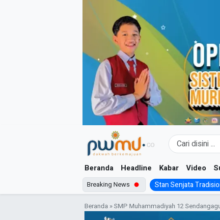
Skip
to
content
Beranda
Headline
Kabar
Video
S
Breaking News
Stan Senjata Tradision
Beranda
»
SMP Muhammadiyah 12 Sendangag