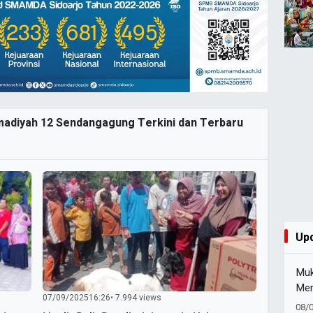
adiyah 12 Sendangagung Terkini dan Terbaru
Up
Muk
Men
07/09/2025
16:26
• 7.994 views
Pim
08/