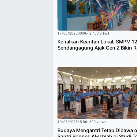
17/08/2025
00:06
• 2.453 views
Kenalkan Kearifan Lokal, SMPM 12
Sendangagung Ajak Gen Z Bikin 
19/06/2025
15:00
• 699 views
Budaya Mengantri Tetap Dibawa o
Santri Ponpes Al-Ishlah di Studi T