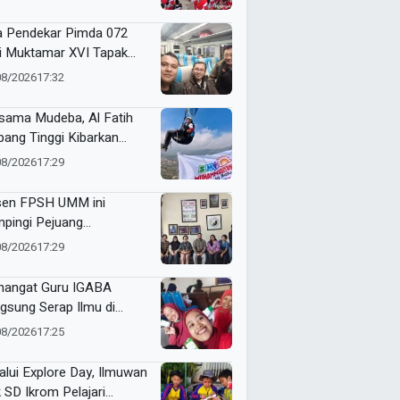
a Harapan untuk Tapak
i
a Pendekar Pimda 072
ti Muktamar XVI Tapak
i di Semarang, Bawa
08/2026
17:32
an Penguatan Kaderisasi
sama Mudeba, Al Fatih
bang Tinggi Kibarkan
nt Flag di Langit Kota
08/2026
17:29
u
en FPSH UMM ini
pingi Pejuang
etaraan Bali Lewat
08/2026
17:29
ikasi Ilmiah
angat Guru IGABA
gsung Serap Ilmu di
kshop Jurnalistik Digital
08/2026
17:25
alui Explore Day, Ilmuwan
k SD Ikrom Pelajari