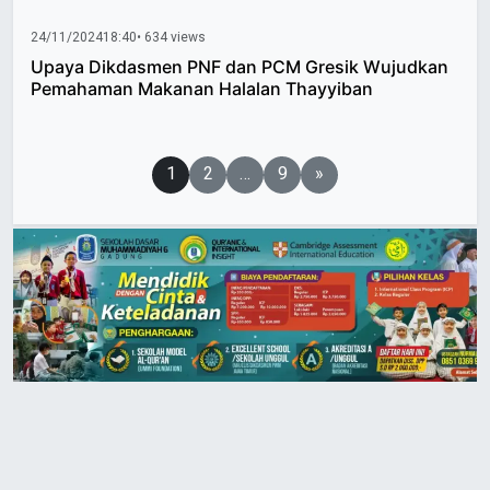
24/11/2024
18:40
• 634 views
Upaya Dikdasmen PNF dan PCM Gresik Wujudkan
Pemahaman Makanan Halalan Thayyiban
Paginasi
1
2
…
9
»
pos