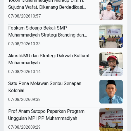
Tokoh Muhammadiyah Mantup Drs. H.
Sujudna Wafat, Dikenang Berdedikasi
Kembangkan Dakwah dan Pendidikan
07/08/2026
10:57
Foskam Sidoarjo Bekali SMP
Muhammadiyah Strategi Branding dan
Marketing Sekolah
07/08/2026
10:33
AkustikMU dan Strategi Dakwah Kultural
Muhammadiyah
07/08/2026
10:14
Satu Pena Melawan Seribu Senapan
Kolonial
07/08/2026
09:38
Prof Anam Sutopo Paparkan Program
Unggulan MPI PP Muhammadiyah
07/08/2026
09:29