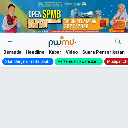
Skip
to
content
Beranda
Headline
Kabar
Video
Suara Perserikatan
Stan Senjata Tradisional...
Pertemuan Ikwam dan...
Mudipat Chil