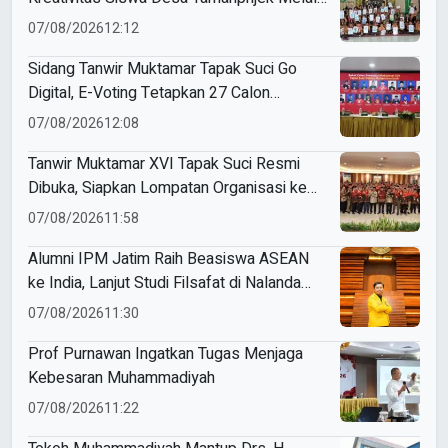
Seni Menggambar
07/08/2026
12:12
Sidang Tanwir Muktamar Tapak Suci Go
Digital, E-Voting Tetapkan 27 Calon
Formatur Periode 2026–2031
07/08/2026
12:08
Tanwir Muktamar XVI Tapak Suci Resmi
Dibuka, Siapkan Lompatan Organisasi ke
Pentas Dunia
07/08/2026
11:58
Alumni IPM Jatim Raih Beasiswa ASEAN
ke India, Lanjut Studi Filsafat di Nalanda
University
07/08/2026
11:30
Prof Purnawan Ingatkan Tugas Menjaga
Kebesaran Muhammadiyah
07/08/2026
11:22