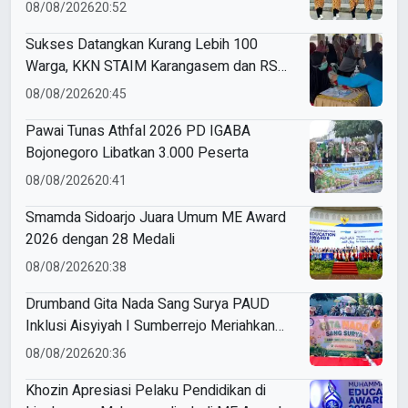
Perdana Ikut Karnaval Budaya di
08/08/2026
20:52
Kecamatan Driyorejo
Sukses Datangkan Kurang Lebih 100
Warga, KKN STAIM Karangasem dan RS
Arsy Gelar Cek Kesehatan Gratis di
08/08/2026
20:45
Gampangsejati
Pawai Tunas Athfal 2026 PD IGABA
Bojonegoro Libatkan 3.000 Peserta
08/08/2026
20:41
Smamda Sidoarjo Juara Umum ME Award
2026 dengan 28 Medali
08/08/2026
20:38
Drumband Gita Nada Sang Surya PAUD
Inklusi Aisyiyah I Sumberrejo Meriahkan
Pawai Tunas Athfal Bojonegoro
08/08/2026
20:36
Khozin Apresiasi Pelaku Pendidikan di