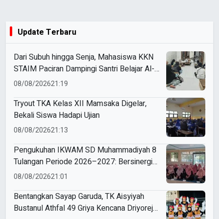
Update Terbaru
Dari Subuh hingga Senja, Mahasiswa KKN
STAIM Paciran Dampingi Santri Belajar Al-
Qur’an dan Kitab di Tamanprijek
08/08/2026
21:19
Tryout TKA Kelas XII Mamsaka Digelar,
Bekali Siswa Hadapi Ujian
08/08/2026
21:13
Pengukuhan IKWAM SD Muhammadiyah 8
Tulangan Periode 2026–2027: Bersinergi
Mewujudkan Sekolah Hebat yang Islami,
08/08/2026
21:01
Unggul, dan Berkemajuan
Bentangkan Sayap Garuda, TK Aisyiyah
Bustanul Athfal 49 Griya Kencana Driyorejo