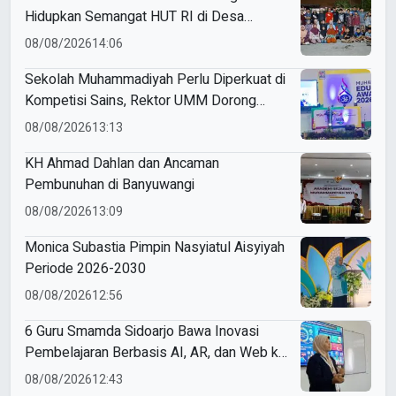
Hidupkan Semangat HUT RI di Desa
Tamanprijek
08/08/2026
14:06
Sekolah Muhammadiyah Perlu Diperkuat di
Kompetisi Sains, Rektor UMM Dorong
Coaching Clinic
08/08/2026
13:13
KH Ahmad Dahlan dan Ancaman
Pembunuhan di Banyuwangi
08/08/2026
13:09
Monica Subastia Pimpin Nasyiatul Aisyiyah
Periode 2026-2030
08/08/2026
12:56
6 Guru Smamda Sidoarjo Bawa Inovasi
Pembelajaran Berbasis AI, AR, dan Web ke
ME Award 2026
08/08/2026
12:43