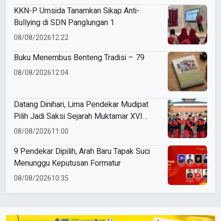
KKN-P Umsida Tanamkan Sikap Anti-
Bullying di SDN Panglungan 1
08/08/2026
12:22
Buku Menembus Benteng Tradisi – 79
08/08/2026
12:04
Datang Dinihari, Lima Pendekar Mudipat
Pilih Jadi Saksi Sejarah Muktamar XVI
Tapak Suci
08/08/2026
11:00
9 Pendekar Dipilih, Arah Baru Tapak Suci
Menunggu Keputusan Formatur
08/08/2026
10:35