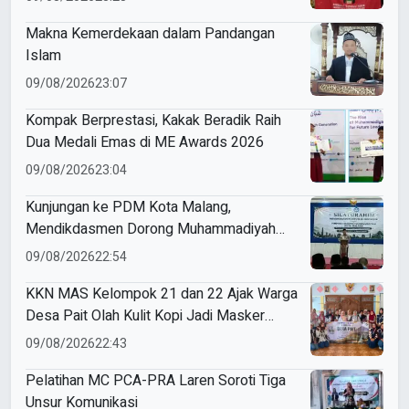
Makna Kemerdekaan dalam Pandangan
Islam
09/08/2026
23:07
Kompak Berprestasi, Kakak Beradik Raih
Dua Medali Emas di ME Awards 2026
09/08/2026
23:04
Kunjungan ke PDM Kota Malang,
Mendikdasmen Dorong Muhammadiyah
Perkuat Mutu dan Kemandirian Pendidikan
09/08/2026
22:54
KKN MAS Kelompok 21 dan 22 Ajak Warga
Desa Pait Olah Kulit Kopi Jadi Masker
Wajah
09/08/2026
22:43
Pelatihan MC PCA-PRA Laren Soroti Tiga
Unsur Komunikasi