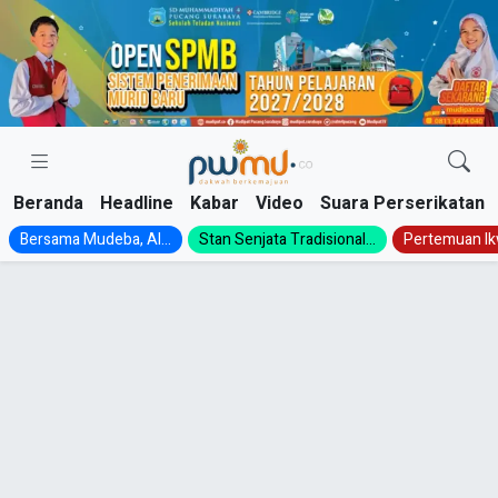
Skip
to
content
Beranda
Headline
Kabar
Video
Suara Perserikatan
Bersama Mudeba, Al...
Stan Senjata Tradisional...
Pertemuan Ik