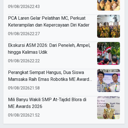
09/08/2026
22:43
PCA Laren Gelar Pelatihan MC, Perkuat
Keterampilan dan Kepercayaan Diri Kader
09/08/2026
22:27
Ekskursi ASM 2026: Dari Peneleh, Ampel,
hingga Kalimas Udik
09/08/2026
22:22
Perangkat Sempat Hangus, Dua Siswa
Mamsaka Raih Emas Robotika ME Awards
2026
09/08/2026
21:58
Mili Banyu Wakili SMP At-Tajdid Blora di
ME Awards 2026
09/08/2026
21:52