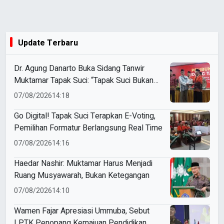
Update Terbaru
Dr. Agung Danarto Buka Sidang Tanwir
Muktamar Tapak Suci: “Tapak Suci Bukan
Organisasi Ko Ping Ho dan Dracin”
07/08/2026
14:18
Go Digital! Tapak Suci Terapkan E-Voting,
Pemilihan Formatur Berlangsung Real Time
07/08/2026
14:16
Haedar Nashir: Muktamar Harus Menjadi
Ruang Musyawarah, Bukan Ketegangan
07/08/2026
14:10
Wamen Fajar Apresiasi Ummuba, Sebut
LPTK Penopang Kemajuan Pendidikan