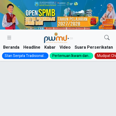
Skip
to
content
Beranda
Headline
Kabar
Video
Suara Perserikatan
Stan Senjata Tradisional...
Pertemuan Ikwam dan...
Mudipat Chil