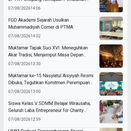
Indonesia
07/08/2026
14:06
FGD Akademi Sejarah Usulkan
Muhammadiyah Corner di PTMA
07/08/2026
14:02
Muktamar Tapak Suci XVI: Meneguhkan
Akar Tradisi, Menjemput Masa Depan
Mendunia
07/08/2026
13:30
Muktamar ke-15 Nasyiatul Aisyiyah Resmi
Dibuka, Teguhkan Komitmen Perempuan
Muda Berkemajuan
07/08/2026
13:00
Siswa Kelas V SDMM Belajar Wirausaha,
Seluruh Laba Entrepreneur for Charity
Didonasikan
07/08/2026
12:59