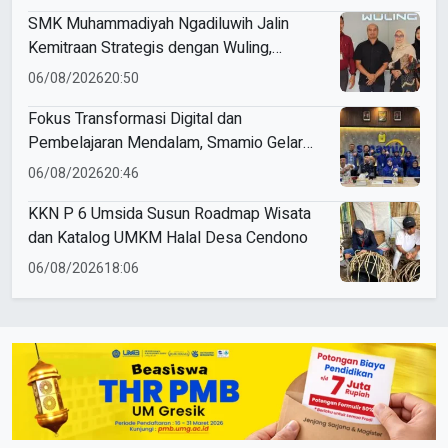
SMK Muhammadiyah Ngadiluwih Jalin
Kemitraan Strategis dengan Wuling,
Perkuat Kompetensi Siswa Melalui
06/08/2026
20:50
Program Magang Industri
Fokus Transformasi Digital dan
Pembelajaran Mendalam, Smamio Gelar
Pendampingan Sekolah Model
06/08/2026
20:46
KKN P 6 Umsida Susun Roadmap Wisata
dan Katalog UMKM Halal Desa Cendono
06/08/2026
18:06