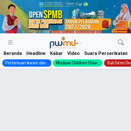
Skip
to
content
Beranda
Headline
Kabar
Video
Suara Perserikatan
Pertemuan Ikwam dan...
Mudipat Children Choir...
Suli Da’im Des