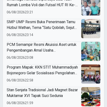
Rumah Lomba Voli dan Futsal HUT RI Ke-
81 Kecamatan Tulangan
06/08/2026
23:21
SMP UMP Resmi Buka Penerimaan Tamu
Hizbul Wathan, Tema “Satu Qobilah, Sejuta
Cerita” Curi Perhatian
06/08/2026
23:14
PCM Semampir Resmi Akuisisi Aset untuk
Pengembangan Amal Usaha
Muhammadiyah
06/08/2026
23:08
Program Mapak: KKN STIT Muhammadiyah
Bojonegoro Gelar Sosialisasi Pengolahan
Sampah
06/08/2026
22:58
Stan Senjata Tradisional Jadi Magnet Bazar
Muktamar XVI Tapak Suci Sedunia
06/08/2026
21:59