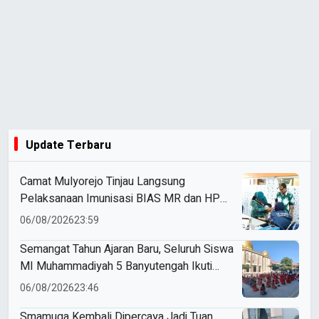
Update Terbaru
Camat Mulyorejo Tinjau Langsung
Pelaksanaan Imunisasi BIAS MR dan HPV
di SD Muhammadiyah 18 Surabaya
06/08/2026
23:59
Semangat Tahun Ajaran Baru, Seluruh Siswa
MI Muhammadiyah 5 Banyutengah Ikuti
Latihan Tapak Suci Perdana
06/08/2026
23:46
Smamuga Kembali Dipercaya Jadi Tuan