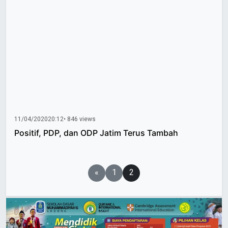
11/04/2020
20:12
• 846 views
Positif, PDP, dan ODP Jatim Terus Tambah
Paginasi
«
1
2
pos