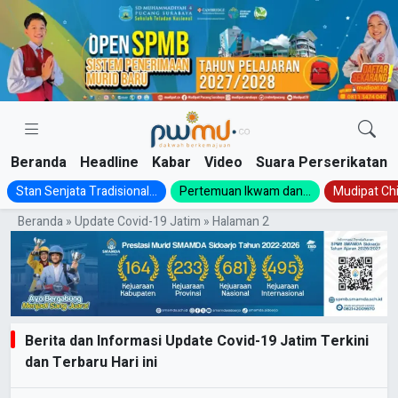
Skip
to
content
Beranda
Headline
Kabar
Video
Suara Perserikatan
Stan Senjata Tradisional...
Pertemuan Ikwam dan...
Mudipat Chil
Beranda
»
Update Covid-19 Jatim
»
Halaman 2
Berita dan Informasi Update Covid-19 Jatim Terkini
dan Terbaru Hari ini