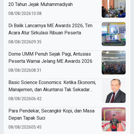
20 Tahun Jejak Muhammadiyah
08/08/2026
10:08
Di Balik Lancarnya ME Awards 2026, Tim
Acara Atur Sirkulasi Ribuan Peserta
08/08/2026
09:35
Dome UMM Penuh Sejak Pagi, Antusias
Peserta Warnai Jelang ME Awards 2026
08/08/2026
08:31
Basic Science Economics: Ketika Ekonomi,
Manajemen, dan Akuntansi Tak Sekadar
Bicara Angka
08/08/2026
06:42
Para Pendekar, Secangkir Kopi, dan Masa
Depan Tapak Suci
08/08/2026
05:45