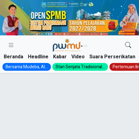
Skip
to
content
Beranda
Headline
Kabar
Video
Suara Perserikatan
Bersama Mudeba, Al...
Stan Senjata Tradisional...
Pertemuan Ik