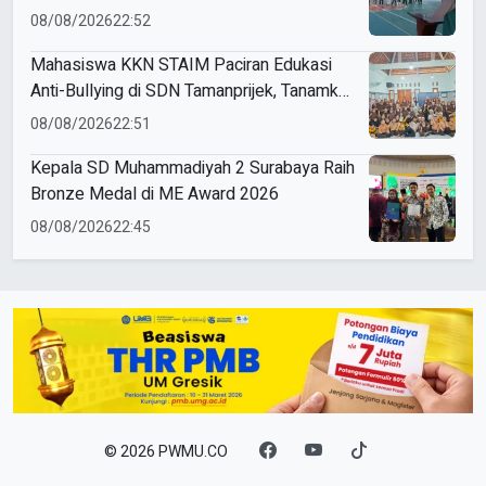
Sendangagung
08/08/2026
22:52
Mahasiswa KKN STAIM Paciran Edukasi
Anti-Bullying di SDN Tamanprijek, Tanamkan
Empati Sejak Dini
08/08/2026
22:51
Kepala SD Muhammadiyah 2 Surabaya Raih
Bronze Medal di ME Award 2026
08/08/2026
22:45
© 2026 PWMU.CO