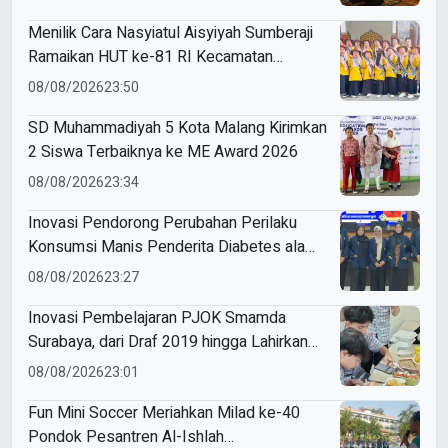
Menilik Cara Nasyiatul Aisyiyah Sumberaji
Ramaikan HUT ke-81 RI Kecamatan
Sukodadi
08/08/2026
23:50
SD Muhammadiyah 5 Kota Malang Kirimkan
2 Siswa Terbaiknya ke ME Award 2026
08/08/2026
23:34
Inovasi Pendorong Perubahan Perilaku
Konsumsi Manis Penderita Diabetes ala
Mahasiswa Unesa
08/08/2026
23:27
Inovasi Pembelajaran PJOK Smamda
Surabaya, dari Draf 2019 hingga Lahirkan
Modul Gizi Digital
08/08/2026
23:01
Fun Mini Soccer Meriahkan Milad ke-40
Pondok Pesantren Al-Ishlah