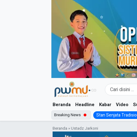
Skip
to
content
Beranda
Headline
Kabar
Video
S
Breaking News
Stan Senjata Tradision
Beranda
»
Ustadz Jarkoni