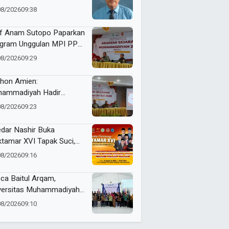
08/2026
09:38
f Anam Sutopo Paparkan
gram Unggulan MPI PP
hammadiyah
08/2026
09:29
thon Amien:
ammadiyah Hadir
uskan Akidah
08/2026
09:23
dar Nashir Buka
tamar XVI Tapak Suci,
umlah Menteri dan Kapolri
08/2026
09:16
adwalkan Hadir
ca Baitul Arqam,
versitas Muhammadiyah
ua Barat Kawal RTL
08/2026
09:10
erta Selama Enam Bulan