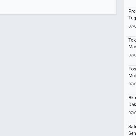
Nal
Pro
Tug
Mu
07/
Tok
Man
Waf
07/
Kem
Pen
Fos
Muh
Bra
07/
Sek
Aku
Dak
Mu
07/
Sat
Sen