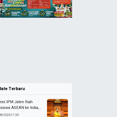
date Terbaru
mni IPM Jatim Raih
siswa ASEAN ke India,
ut Studi Filsafat di
08/2026
11:30