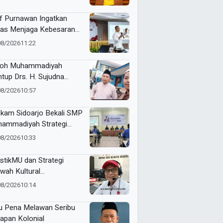
anda University
f Purnawan Ingatkan
as Menjaga Kebesaran
hammadiyah
08/2026
11:22
oh Muhammadiyah
tup Drs. H. Sujudna
at, Dikenang Berdedikasi
08/2026
10:57
bangkan Dakwah dan
didikan
kam Sidoarjo Bekali SMP
ammadiyah Strategi
nding dan Marketing
08/2026
10:33
olah
stikMU dan Strategi
wah Kultural
hammadiyah
08/2026
10:14
u Pena Melawan Seribu
apan Kolonial