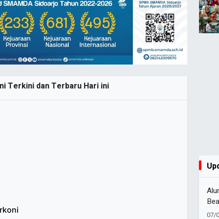
i Terkini dan Terbaru Hari ini
Up
Alu
Bea
rkoni
Lanj
07/