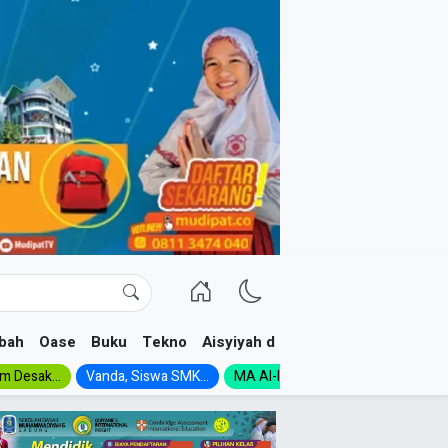
bah
Oase
Buku
Tekno
Aisyiyah dan NA
im Desak...
Vanda, Siswa SMK...
MA Al-Ishlah Gelar...
Muktamar A