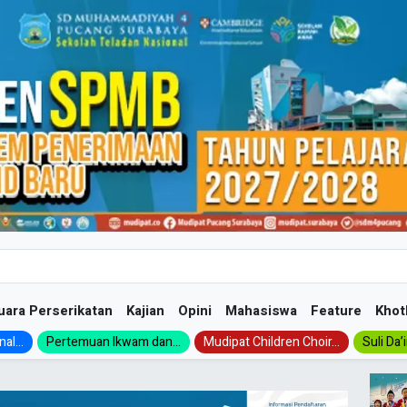
uara Perserikatan
Kajian
Opini
Mahasiswa
Feature
Khot
al...
Pertemuan Ikwam dan...
Mudipat Children Choir...
Suli Da’