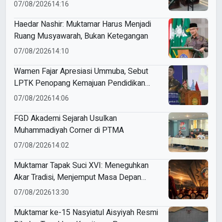
07/08/2026
14:16
Haedar Nashir: Muktamar Harus Menjadi
Ruang Musyawarah, Bukan Ketegangan
07/08/2026
14:10
Wamen Fajar Apresiasi Ummuba, Sebut
LPTK Penopang Kemajuan Pendidikan
Indonesia
07/08/2026
14:06
FGD Akademi Sejarah Usulkan
Muhammadiyah Corner di PTMA
07/08/2026
14:02
Muktamar Tapak Suci XVI: Meneguhkan
Akar Tradisi, Menjemput Masa Depan
Mendunia
07/08/2026
13:30
Muktamar ke-15 Nasyiatul Aisyiyah Resmi