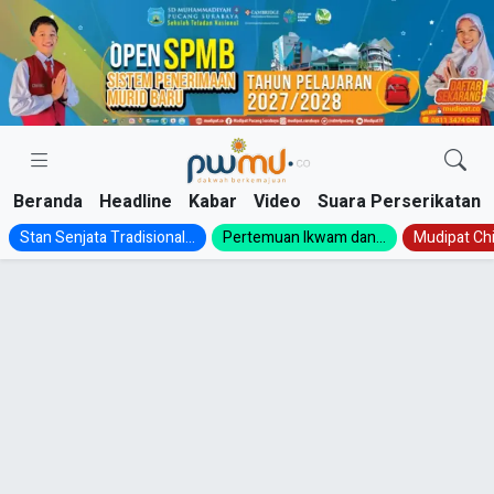
Skip
to
content
Beranda
Headline
Kabar
Video
Suara Perserikatan
Stan Senjata Tradisional...
Pertemuan Ikwam dan...
Mudipat Chil