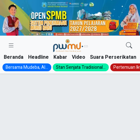
Skip
to
content
Beranda
Headline
Kabar
Video
Suara Perserikatan
Bersama Mudeba, Al...
Stan Senjata Tradisional...
Pertemuan Ik