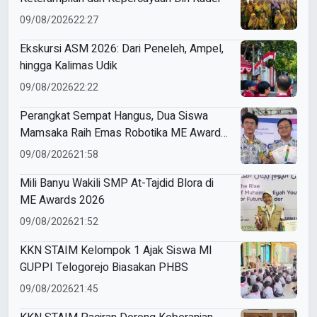
09/08/2026
22:27
Ekskursi ASM 2026: Dari Peneleh, Ampel,
hingga Kalimas Udik
09/08/2026
22:22
Perangkat Sempat Hangus, Dua Siswa
Mamsaka Raih Emas Robotika ME Awards
2026
09/08/2026
21:58
Mili Banyu Wakili SMP At-Tajdid Blora di
ME Awards 2026
09/08/2026
21:52
KKN STAIM Kelompok 1 Ajak Siswa MI
GUPPI Telogorejo Biasakan PHBS
09/08/2026
21:45