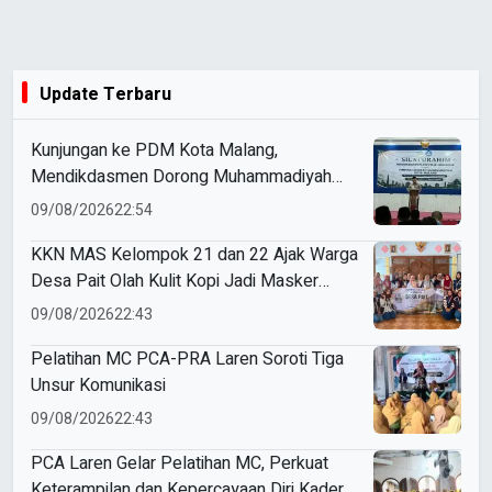
Update Terbaru
Kunjungan ke PDM Kota Malang,
Mendikdasmen Dorong Muhammadiyah
Perkuat Mutu dan Kemandirian Pendidikan
09/08/2026
22:54
KKN MAS Kelompok 21 dan 22 Ajak Warga
Desa Pait Olah Kulit Kopi Jadi Masker
Wajah
09/08/2026
22:43
Pelatihan MC PCA-PRA Laren Soroti Tiga
Unsur Komunikasi
09/08/2026
22:43
PCA Laren Gelar Pelatihan MC, Perkuat
Keterampilan dan Kepercayaan Diri Kader