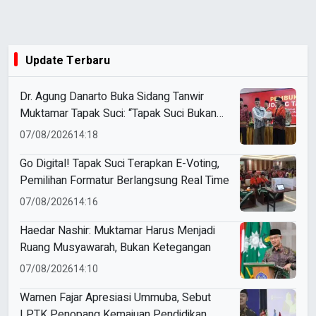
Update Terbaru
Dr. Agung Danarto Buka Sidang Tanwir
Muktamar Tapak Suci: “Tapak Suci Bukan
Organisasi Ko Ping Ho dan Dracin”
07/08/2026
14:18
Go Digital! Tapak Suci Terapkan E-Voting,
Pemilihan Formatur Berlangsung Real Time
07/08/2026
14:16
Haedar Nashir: Muktamar Harus Menjadi
Ruang Musyawarah, Bukan Ketegangan
07/08/2026
14:10
Wamen Fajar Apresiasi Ummuba, Sebut
LPTK Penopang Kemajuan Pendidikan