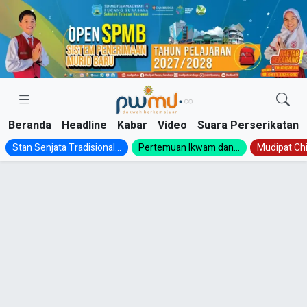
Skip
to
content
Beranda
Headline
Kabar
Video
Suara Perserikatan
Stan Senjata Tradisional...
Pertemuan Ikwam dan...
Mudipat Chil