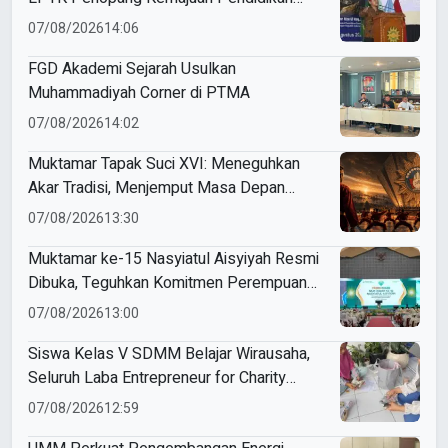
Indonesia
07/08/2026
14:06
FGD Akademi Sejarah Usulkan
Muhammadiyah Corner di PTMA
07/08/2026
14:02
Muktamar Tapak Suci XVI: Meneguhkan
Akar Tradisi, Menjemput Masa Depan
Mendunia
07/08/2026
13:30
Muktamar ke-15 Nasyiatul Aisyiyah Resmi
Dibuka, Teguhkan Komitmen Perempuan
Muda Berkemajuan
07/08/2026
13:00
Siswa Kelas V SDMM Belajar Wirausaha,
Seluruh Laba Entrepreneur for Charity
Didonasikan
07/08/2026
12:59