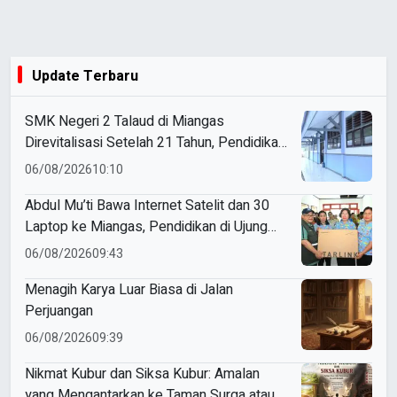
Update Terbaru
SMK Negeri 2 Talaud di Miangas
Direvitalisasi Setelah 21 Tahun, Pendidikan
3T Makin Berkualitas
06/08/2026
10:10
Abdul Mu’ti Bawa Internet Satelit dan 30
Laptop ke Miangas, Pendidikan di Ujung
Negeri Makin Digital
06/08/2026
09:43
Menagih Karya Luar Biasa di Jalan
Perjuangan
06/08/2026
09:39
Nikmat Kubur dan Siksa Kubur: Amalan
yang Mengantarkan ke Taman Surga atau