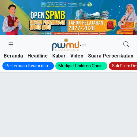
Skip
to
content
Beranda
Headline
Kabar
Video
Suara Perserikatan
Pertemuan Ikwam dan...
Mudipat Children Choir...
Suli Da’im Des