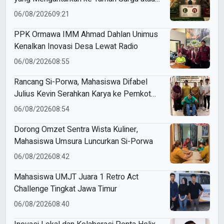
Azab Barzakh
06/08/2026
09:21
PPK Ormawa IMM Ahmad Dahlan Unimus
Kenalkan Inovasi Desa Lewat Radio
06/08/2026
08:55
Rancang Si-Porwa, Mahasiswa Difabel
Julius Kevin Serahkan Karya ke Pemkot
Surabaya
06/08/2026
08:54
Dorong Omzet Sentra Wista Kuliner,
Mahasiswa Umsura Luncurkan Si-Porwa
06/08/2026
08:42
Mahasiswa UMJT Juara 1 Retro Act
Challenge Tingkat Jawa Timur
06/08/2026
08:40