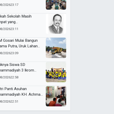
ergi Jaga Kamtibmas
08/2026
23:17
kah Sekolah Masih
pat yang
yenangkan?
08/2026
23:11
 Gosari Mulai Bangun
ama Putra, Uruk Lahan
gan 81 Dump Truck
08/2026
23:09
iknya Siswa SD
ammadiyah 3 Ikrom
ajar Membatik dengan
08/2026
22:58
ang Pakcoy
tri Panti Asuhan
ammadiyah KH. Achmad
lan Latih Kepemimpinan
08/2026
22:51
at Kepanitiaan
stusan