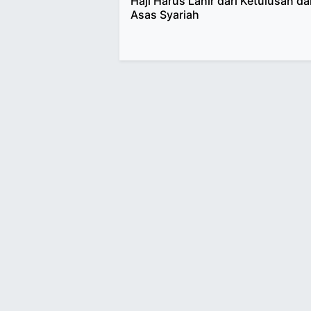
Haji Harus Lahir dari Ketulusan d
Asas Syariah