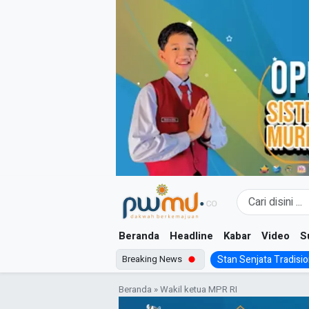
Skip
to
content
Beranda
Headline
Kabar
Video
S
Breaking News
Stan Senjata Tradision
Beranda
»
Wakil ketua MPR RI