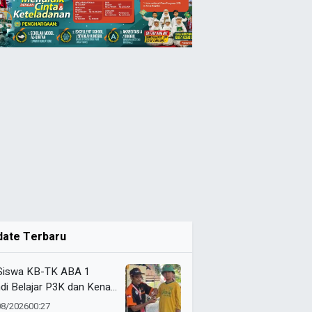
date Terbaru
Siswa KB-TK ABA 1
di Belajar P3K dan Kenali
ulans Lewat Ambulance
08/2026
00:27