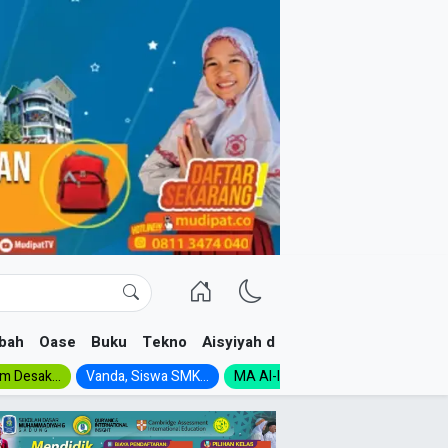
bah
Oase
Buku
Tekno
Aisyiyah dan NA
im Desak...
Vanda, Siswa SMK...
MA Al-Ishlah Gelar...
Muktamar A