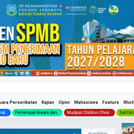
uara Perserikatan
Kajian
Opini
Mahasiswa
Feature
Khot
al...
Pertemuan Ikwam dan...
Mudipat Children Choir...
Suli Da’