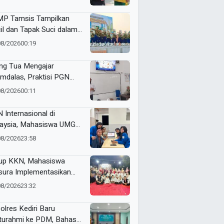
s to Schools
P Tamsis Tampilkan
il dan Tapak Suci dalam
 School One Event di
08/2026
00:19
okerto
ng Tua Mengajar
mdalas, Praktisi PGN
A Kenalkan Dunia
08/2026
00:11
ustri Migas
 Internasional di
aysia, Mahasiswa UMG
bangkan Website
08/2026
23:58
genalan Budaya
onesia
up KKN, Mahasiswa
ura Implementasikan
pact Bin untuk Sampah
08/2026
23:32
rganik di Ketabang
olres Kediri Baru
aturahmi ke PDM, Bahas