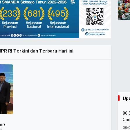
PR RI Terkini dan Terbaru Hari ini
Up
86 
Can
sme
Amb
08/