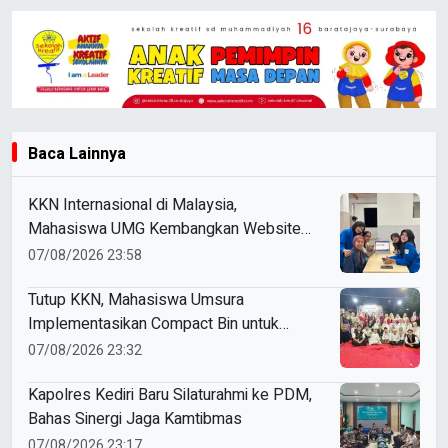
Baca Lainnya
KKN Internasional di Malaysia,
Mahasiswa UMG Kembangkan Website
Pengenalan Budaya Indonesia
07/08/2026 23:58
Tutup KKN, Mahasiswa Umsura
Implementasikan Compact Bin untuk
Sampah Anorganik di Ketabang
07/08/2026 23:32
Kapolres Kediri Baru Silaturahmi ke PDM,
Bahas Sinergi Jaga Kamtibmas
07/08/2026 23:17