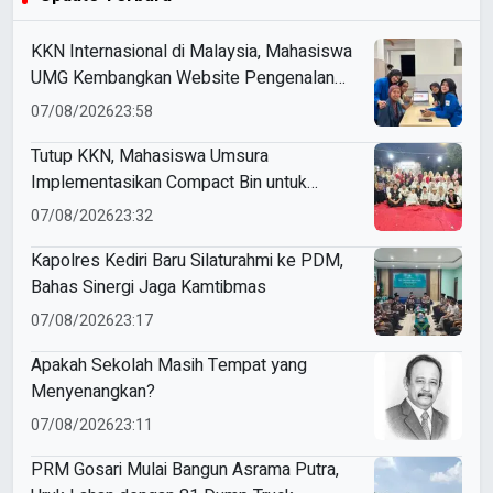
KKN Internasional di Malaysia, Mahasiswa
UMG Kembangkan Website Pengenalan
Budaya Indonesia
07/08/2026
23:58
Tutup KKN, Mahasiswa Umsura
Implementasikan Compact Bin untuk
Sampah Anorganik di Ketabang
07/08/2026
23:32
Kapolres Kediri Baru Silaturahmi ke PDM,
Bahas Sinergi Jaga Kamtibmas
07/08/2026
23:17
Apakah Sekolah Masih Tempat yang
Menyenangkan?
07/08/2026
23:11
PRM Gosari Mulai Bangun Asrama Putra,