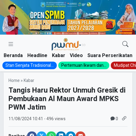
Skip
to
content
Beranda
Headline
Kabar
Video
Suara Perserikatan
Stan Senjata Tradisional...
Pertemuan Ikwam dan...
Mudipat Chil
Home
»
Kabar
Tangis Haru Rektor Unmuh Gresik di
Pembukaan Al Maun Award MPKS
PWM Jatim
0
11/08/2024
10:41
- 496 views