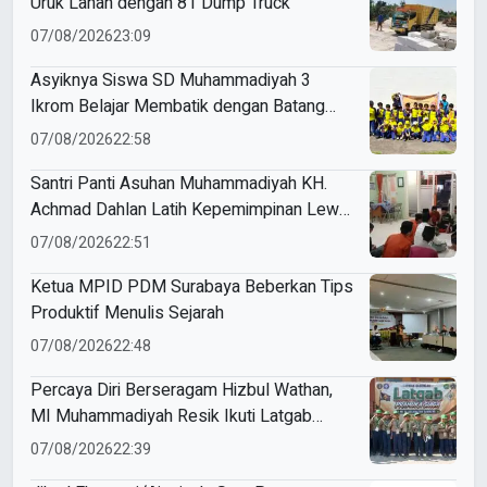
Uruk Lahan dengan 81 Dump Truck
07/08/2026
23:09
Asyiknya Siswa SD Muhammadiyah 3
Ikrom Belajar Membatik dengan Batang
Pakcoy
07/08/2026
22:58
Santri Panti Asuhan Muhammadiyah KH.
Achmad Dahlan Latih Kepemimpinan Lewat
Kepanitiaan Agustusan
07/08/2026
22:51
Ketua MPID PDM Surabaya Beberkan Tips
Produktif Menulis Sejarah
07/08/2026
22:48
Percaya Diri Berseragam Hizbul Wathan,
MI Muhammadiyah Resik Ikuti Latgab
Pramuka Siaga Sambeng
07/08/2026
22:39