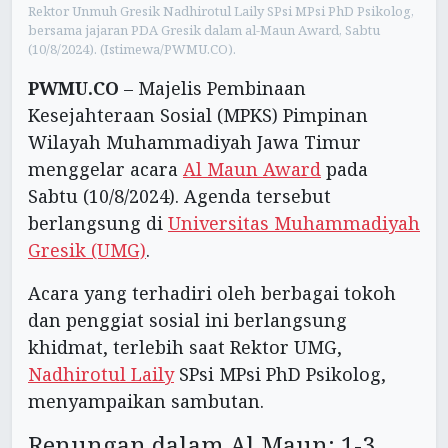
Rektor Unmuh Gresik Nadhirotul Laily SPsi MPsi PhD Psikolog,
bersama jajaran PDA Gresik dalam al-Maun Award, Sabtu
(10/8/2024). (Istimewa/PWMU.CO).
PWMU.CO
– Majelis Pembinaan
Kesejahteraan Sosial (MPKS) Pimpinan
Wilayah Muhammadiyah Jawa Timur
menggelar acara
Al Maun Award
pada
Sabtu (10/8/2024). Agenda tersebut
berlangsung di
Universitas Muhammadiyah
Gresik (UMG)
.
Acara yang terhadiri oleh berbagai tokoh
dan penggiat sosial ini berlangsung
khidmat, terlebih saat Rektor UMG,
Nadhirotul Laily
SPsi MPsi PhD Psikolog,
menyampaikan sambutan.
Renungan dalam Al Maun: 1-3