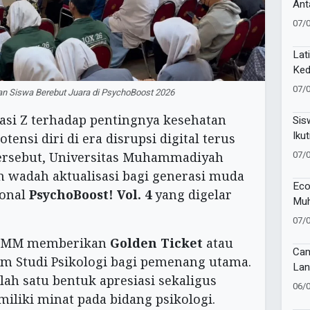
Ant
Sak
07/
Lat
Ked
Pel
07/
an Siswa Berebut Juara di PsychoBoost 2026
81 
asi Z terhadap pentingnya kesehatan
Sis
Ikut
nsi diri di era disrupsi digital terus
Lan
07/
ersebut, Universitas Muhammadiyah
 wadah aktualisasi bagi generasi muda
Eco
ional
PsychoBoost! Vol. 4
yang digelar
Muh
Muk
07/
i UMM memberikan
Golden Ticket
atau
Cam
am Studi Psikologi bagi pemenang utama.
Lan
ah satu bentuk apresiasi sekaligus
Imu
06/
di 
iliki minat pada bidang psikologi.