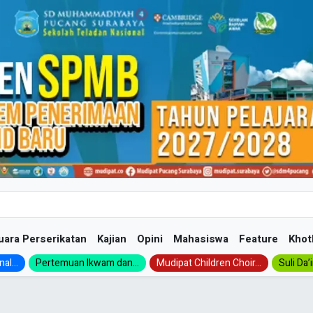
uara Perserikatan
Kajian
Opini
Mahasiswa
Feature
Khot
al...
Pertemuan Ikwam dan...
Mudipat Children Choir...
Suli Da’