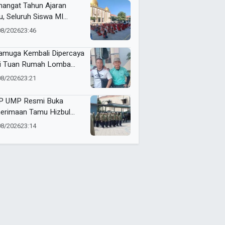
abaya
angat Tahun Ajaran
u, Seluruh Siswa MI
ammadiyah 5
08/2026
23:46
yutengah Ikuti Latihan
ak Suci Perdana
muga Kembali Dipercaya
i Tuan Rumah Lomba
i dan Futsal HUT RI Ke-81
08/2026
23:21
amatan Tulangan
 UMP Resmi Buka
erimaan Tamu Hizbul
han, Tema “Satu Qobilah,
08/2026
23:14
uta Cerita” Curi Perhatian