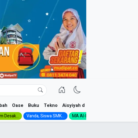
bah
Oase
Buku
Tekno
Aisyiyah dan NA
im Desak...
Vanda, Siswa SMK...
MA Al-Ishlah Gelar...
Muktamar A