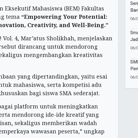
Sur
Sem
an Eksekutif Mahasiswa (BEM) Fakultas
Bar
ng tema
“Empowering Your Potential:
Muh
06/
Ban
novation, Creativity, and Well-Being.”
Tap
Sma
 Vol. 4, Mar’atus Sholikhah, menjelaskan
Jad
rsebut dirancang untuk mendorong
Vol
06/
Kec
sekaligus mengembangkan kreativitas
SMP
Pen
Wat
mbaan yang dipertandingkan, yaitu esai
06/
Sej
untuk mahasiswa, serta kompetisi adu
khususkan bagi siswa SMA sederajat.
sebagai platform untuk meningkatkan
erta mendorong ide-ide kreatif yang
lisan, sekaligus memberikan wadah
 memperkaya wawasan peserta,” ungkap