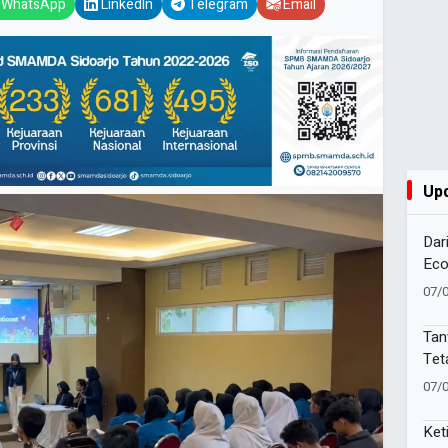
WhatsApp
LinkedIn
Telegram
Email
Up
Dar
Eco
Muh
07/
Kek
Muk
Tan
Tet
PPN
07/
Gun
Ket