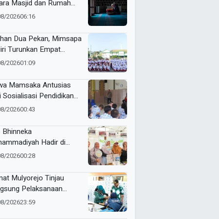
ara Masjid dan Rumah
it
08/2026
06:16
ihan Dua Pekan, Mimsapa
iri Turunkan Empat
eton pada LBB HUT Ke-
08/2026
01:09
RI Kecamatan Pare
wa Mamsaka Antusias
i Sosialisasi Pendidikan
jutan ke Luar Negeri
08/2026
00:43
 Bhinneka
ammadiyah Hadir di
tamar Nasyiatul Aisyiyah
08/2026
00:28
at Mulyorejo Tinjau
gsung Pelaksanaan
nisasi BIAS MR dan HPV
08/2026
23:59
SD Muhammadiyah 18