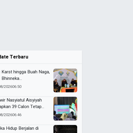
date Terbaru
i Karst hingga Buah Naga,
 Bhinneka
ammadiyah Tunjukkan
08/2026
06:50
uatan Potensi Lokal di
tamar Nasyiatul Aisyiyah
wir Nasyiatul Aisyiyah
apkan 39 Calon Tetap
A 2026–2030, Pemilihan
08/2026
06:46
akan Sistem E-Voting
ika Hidup Berjalan di