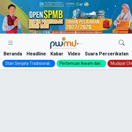
Skip
to
content
Beranda
Headline
Kabar
Video
Suara Perserikatan
Stan Senjata Tradisional...
Pertemuan Ikwam dan...
Mudipat Chil