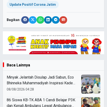
Update Positif Corona Jatim
Bagikan :
Baca Lainnya
Minyak Jelantah Disulap Jadi Sabun, Eco
Bhinneka Muhammadiyah Inspirasi Kader
Nasyiatul Aisyiyah
08/08/2026 04:28
86 Siswa KB-TK ABA 1 Candi Belajar P3K
dan Kenali Ambulans Lewat Ambulance