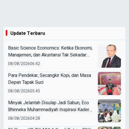
Update Terbaru
Basic Science Economics: Ketika Ekonomi,
Manajemen, dan Akuntansi Tak Sekadar
Bicara Angka
08/08/2026
06:42
Para Pendekar, Secangkir Kopi, dan Masa
Depan Tapak Suci
08/08/2026
05:45
Minyak Jelantah Disulap Jadi Sabun, Eco
Bhinneka Muhammadiyah Inspirasi Kader
Nasyiatul Aisyiyah
08/08/2026
04:28