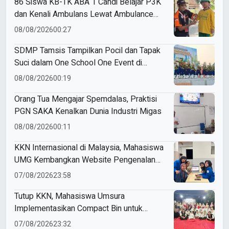
86 Siswa KB-TK ABA 1 Candi Belajar P3K
dan Kenali Ambulans Lewat Ambulance
Goes to Schools
08/08/2026
00:27
SDMP Tamsis Tampilkan Pocil dan Tapak
Suci dalam One School One Event di
Mojokerto
08/08/2026
00:19
Orang Tua Mengajar Spemdalas, Praktisi
PGN SAKA Kenalkan Dunia Industri Migas
08/08/2026
00:11
KKN Internasional di Malaysia, Mahasiswa
UMG Kembangkan Website Pengenalan
Budaya Indonesia
07/08/2026
23:58
Tutup KKN, Mahasiswa Umsura
Implementasikan Compact Bin untuk
Sampah Anorganik di Ketabang
07/08/2026
23:32