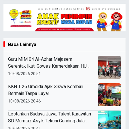
Baca Lainnya
Guru MIM 04 Al-Azhar Mejasem
Serentak Ikuti Gowes Kemerdekaan HUT
ke-81 RI
10/08/2026 20:51
KKN T 26 Umsida Ajak Siswa Kembali
Bermain Tanpa Layar
10/08/2026 20:46
Lestarikan Budaya Jawa, Talent Karawitan
SD Mumtaz Asyik Tekuni Gending Jula-
Juli
10/08/2026 20:41