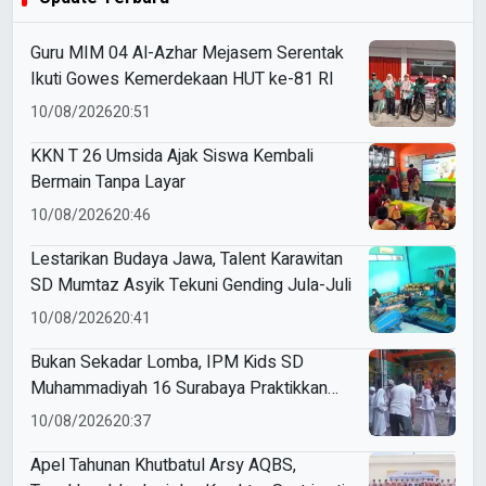
Guru MIM 04 Al-Azhar Mejasem Serentak
Ikuti Gowes Kemerdekaan HUT ke-81 RI
10/08/2026
20:51
KKN T 26 Umsida Ajak Siswa Kembali
Bermain Tanpa Layar
10/08/2026
20:46
Lestarikan Budaya Jawa, Talent Karawitan
SD Mumtaz Asyik Tekuni Gending Jula-Juli
10/08/2026
20:41
Bukan Sekadar Lomba, IPM Kids SD
Muhammadiyah 16 Surabaya Praktikkan
Kepemimpinan di HUT RI
10/08/2026
20:37
Apel Tahunan Khutbatul Arsy AQBS,