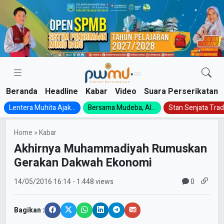
Skip
to
content
Beranda
Headline
Kabar
Video
Suara Perserikatan
Lentera Muhita Ajak...
Bersama Mudeba, Al...
Stan Senjata Tradi
Home
»
Kabar
Akhirnya Muhammadiyah Rumuskan
Gerakan Dakwah Ekonomi
0
14/05/2016
16:14
- 1.448 views
Bagikan :