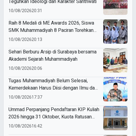
Teguhkan Ideologi dan Karakter Santriwati
10/08/2026
20:31
Raih 8 Medali di ME Awards 2026, Siswa
SMK Muhammadiyah 8 Paciran Torehkan
Prestasi
10/08/2026
20:13
Sehari Berburu Arsip di Surabaya bersama
Akademi Sejarah Muhammadiyah
10/08/2026
20:06
Tugas Muhammadiyah Belum Selesai,
Kemerdekaan Harus Diisi dengan Ilmu dan
Amal
10/08/2026
17:37
Ummad Perpanjang Pendaftaran KIP Kuliah
2026 hingga 31 Oktober, Kuota Ratusan
Menanti
10/08/2026
16:42