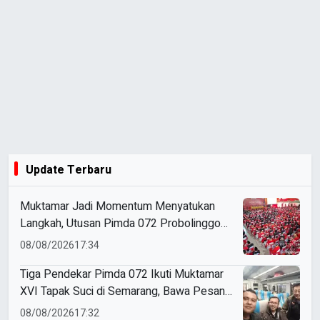
Update Terbaru
Muktamar Jadi Momentum Menyatukan
Langkah, Utusan Pimda 072 Probolinggo
Bawa Harapan untuk Tapak Suci
08/08/2026
17:34
Tiga Pendekar Pimda 072 Ikuti Muktamar
XVI Tapak Suci di Semarang, Bawa Pesan
Penguatan Kaderisasi
08/08/2026
17:32