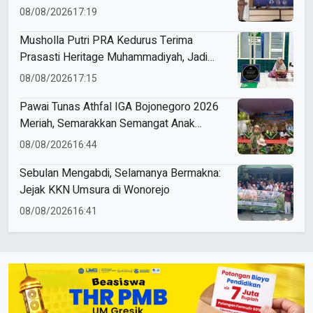
08/08/2026
17:19
Musholla Putri PRA Kedurus Terima
Prasasti Heritage Muhammadiyah, Jadi
Pengingat Sejarah Dakwah dan Amal Saleh
08/08/2026
17:15
Pawai Tunas Athfal IGA Bojonegoro 2026
Meriah, Semarakkan Semangat Anak
Sholeh Berkemajuan
08/08/2026
16:44
Sebulan Mengabdi, Selamanya Bermakna:
Jejak KKN Umsura di Wonorejo
08/08/2026
16:41