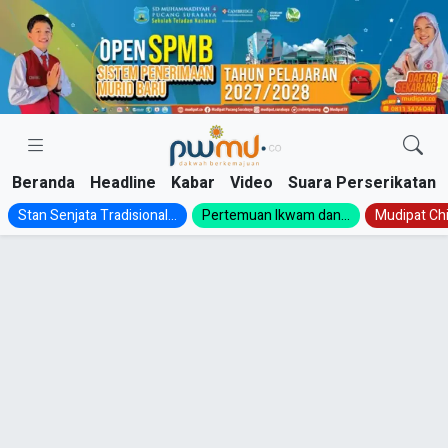
Skip
to
content
Beranda
Headline
Kabar
Video
Suara Perserikatan
Stan Senjata Tradisional...
Pertemuan Ikwam dan...
Mudipat Chil