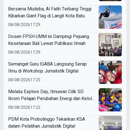
Bersama Mudeba, Al Fatih Terbang Tinggi
Kibarkan Giant Flag di Langit Kota Batu
08/08/2026
17:29
Dosen FPSH UMM ini Dampingi Pejuang
Kesetaraan Bali Lewat Publikasi Ilmiah
08/08/2026
17:29
Semangat Guru IGABA Langsung Serap
Ilmu di Workshop Jurnalistik Digital
08/08/2026
17:25
Melalui Explore Day, Ilmuwan Cilik SD
Ikrom Pelajari Perubahan Energi dan Kelola
Sampah demi Bumi
08/08/2026
17:22
PDM Kota Probolinggo Tekankan KSA
dalam Pelatihan Jurnalistik Digital