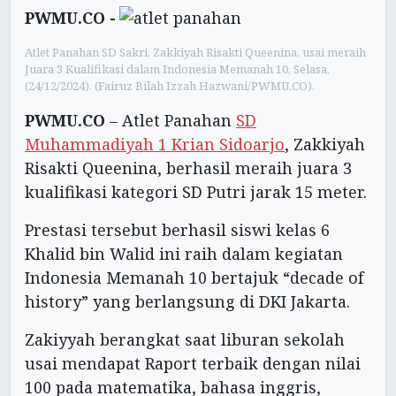
PWMU.CO -
Atlet Panahan SD Sakri, Zakkiyah Risakti Queenina, usai meraih
Juara 3 Kualifikasi dalam Indonesia Memanah 10, Selasa,
(24/12/2024). (Fairuz Bilah Izzah Hazwani/PWMU.CO).
PWMU.CO
– Atlet Panahan
SD
Muhammadiyah 1 Krian Sidoarjo
, Zakkiyah
Risakti Queenina, berhasil meraih juara 3
kualifikasi kategori SD Putri jarak 15 meter.
Prestasi tersebut berhasil siswi kelas 6
Khalid bin Walid ini raih dalam kegiatan
Indonesia Memanah 10 bertajuk “decade of
history” yang berlangsung di DKI Jakarta.
Zakiyyah berangkat saat liburan sekolah
usai mendapat Raport terbaik dengan nilai
100 pada matematika, bahasa inggris,