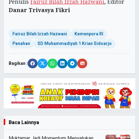
Penulis
Fairuz Bilah Izzah Hazwani
, Editor
Danar Trivasya Fikri
Fairuz Bilah Izzah Hazwani
Kemenpora RI
Panahan
SD Muhammadiyah 1 Krian Sidoarjo
Bagikan :
Baca Lainnya
Muktamar Jadi Momentum Menyatukan