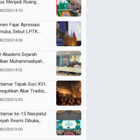
us Menjadi Ruang
yawarah, Bukan
08/2026
14:10
egangan
en Fajar Apresiasi
uba, Sebut LPTK
opang Kemajuan
08/2026
14:06
didikan Indonesia
 Akademi Sejarah
lkan Muhammadiyah
ner di PTMA
08/2026
14:02
tamar Tapak Suci XVI:
eguhkan Akar Tradisi,
jemput Masa Depan
08/2026
13:30
dunia
tamar ke-15 Nasyiatul
yiyah Resmi Dibuka,
uhkan Komitmen
08/2026
13:00
empuan Muda