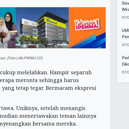
Ber
Sis
Wir
Ent
07/
Did
UMM
Pen
Ter
07/
Bar
Per
asi. (Foto Lilik/PWMU.CO).
Dik
Tul
i cukup melelahkan. Hampir separuh
07/
Pak
erapa meronta sehingga harus
a yang tetap tegar. Bermacam ekspresi
tawa. Uniknya, setelah menangis
mudian menertawakan teman lainnya
nyenangkan bersama mereka.