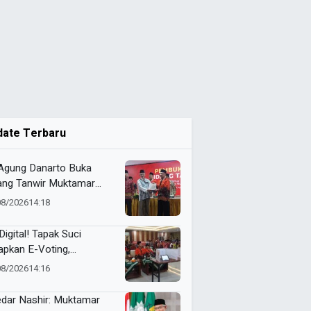
date Terbaru
 Agung Danarto Buka
ang Tanwir Muktamar
ak Suci: “Tapak Suci
08/2026
14:18
an Organisasi Ko Ping
dan Dracin”
Digital! Tapak Suci
apkan E-Voting,
ilihan Formatur
08/2026
14:16
langsung Real Time
dar Nashir: Muktamar