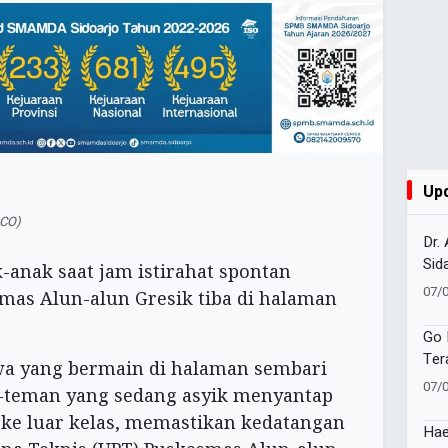
Up
.CO)
Dr.
Sid
-anak saat jam istirahat spontan
Tap
07/
mas Alun-alun Gresik tiba di halaman
Buk
Ho 
Go 
Ter
iswa yang bermain di halaman sembari
Pem
07/
n-teman yang sedang asyik menyantap
Ber
ke luar kelas, memastikan kedatangan
Hae