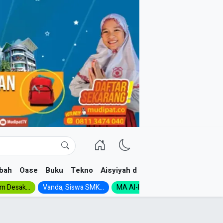
bah
Oase
Buku
Tekno
Aisyiyah dan NA
im Desak...
Vanda, Siswa SMK...
MA Al-Ishlah Gelar...
Muktamar A