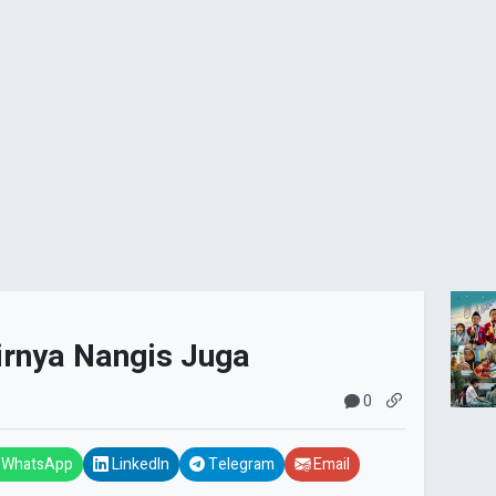
irnya Nangis Juga
0
WhatsApp
LinkedIn
Telegram
Email