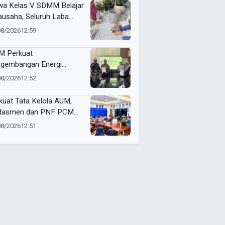
kemajuan
wa Kelas V SDMM Belajar
ausaha, Seluruh Laba
repreneur for Charity
08/2026
12:59
onasikan
 Perkuat
gembangan Energi
barukan Lewat Varietas
08/2026
12:52
u Jarak Pagar JCUMM5
kuat Tata Kelola AUM,
dasmen dan PNF PCM
angan Tandatangani
08/2026
12:51
ta Integritas