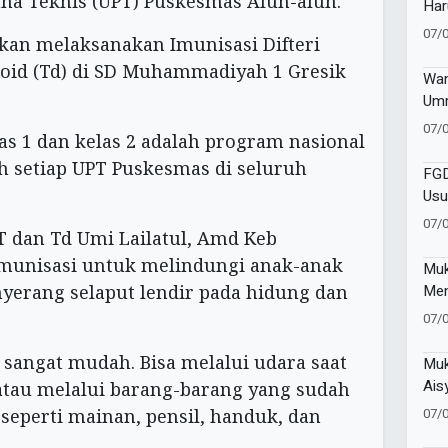
ana Teknis (UPT) Puskesmas Alun-alun.
Har
Mus
07/
akan melaksanakan Imunisasi Difteri
Ket
xoid (Td) di SD Muhammadiyah 1 Gresik
Wam
Umm
Pen
07/
as 1 dan kelas 2 adalah program nasional
Pen
eh setiap UPT Puskesmas di seluruh
FGD
Usu
Cor
07/
T dan Td Umi Lailatul, Amd Keb
munisasi untuk melindungi anak-anak
Muk
Men
nyerang selaput lendir pada hidung dan
Men
07/
Men
i sangat mudah. Bisa melalui udara saat
Muk
Ais
 atau melalui barang-barang yang sudah
Teg
07/
 seperti mainan, pensil, handuk, dan
Per