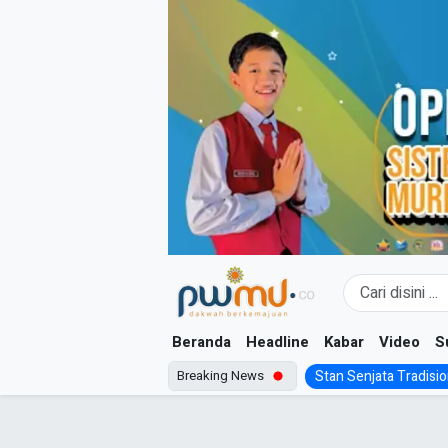
Skip
to
content
Beranda
Headline
Kabar
Video
S
Breaking News
Stan Senjata Tradision