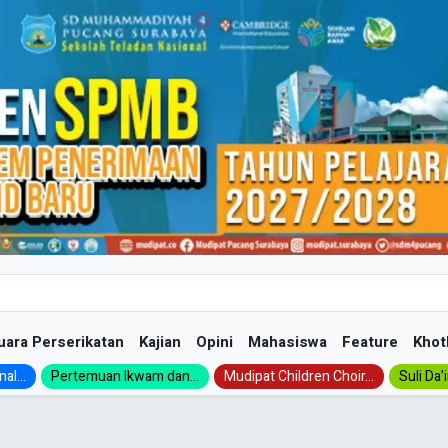
uara Perserikatan
Kajian
Opini
Mahasiswa
Feature
Khot
al...
Pertemuan Ikwam dan...
Mudipat Children Choir...
Suli Da’