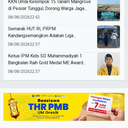
KKN Umla Kelompok 15 Tanam Mangrove
di Pesisir Tunggul, Dorong Warga Jaga
Lingkungan
08/08/2026
22:42
Semarak HUT RI, PRPM
Kandangsemangkon Adakan Liga
Kemerdekaan 2026
08/08/2026
22:37
Ketua IPM Kids SD Muhammadiyah 1
Bangkalan Raih Gold Medal ME Award
2026
08/08/2026
22:37