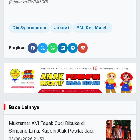
(Istimewa/PWMU.CO)
Din Syamsuddin
Jokowi
PMI Dea Malela
Bagikan :
Baca Lainnya
Muktamar XVI Tapak Suci Dibuka di
Simpang Lima, Kapolri Ajak Pesilat Jadi
Cooling System
08/08/2026 21:59