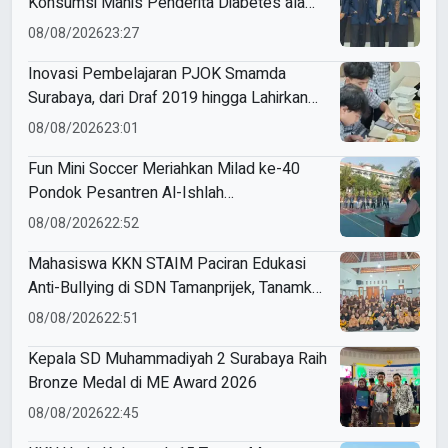
Konsumsi Manis Penderita Diabetes ala
Mahasiswa Unesa
08/08/2026
23:27
Inovasi Pembelajaran PJOK Smamda
Surabaya, dari Draf 2019 hingga Lahirkan
Modul Gizi Digital
08/08/2026
23:01
Fun Mini Soccer Meriahkan Milad ke-40
Pondok Pesantren Al-Ishlah
Sendangagung
08/08/2026
22:52
Mahasiswa KKN STAIM Paciran Edukasi
Anti-Bullying di SDN Tamanprijek, Tanamkan
Empati Sejak Dini
08/08/2026
22:51
Kepala SD Muhammadiyah 2 Surabaya Raih
Bronze Medal di ME Award 2026
08/08/2026
22:45