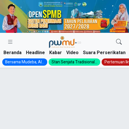
Skip
to
content
Beranda
Headline
Kabar
Video
Suara Perserikatan
Bersama Mudeba, Al...
Stan Senjata Tradisional...
Pertemuan Ik