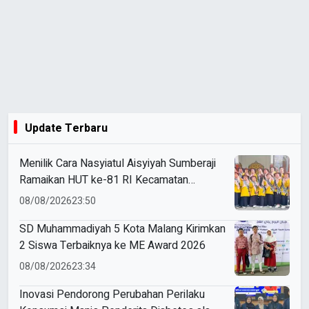
Update Terbaru
Menilik Cara Nasyiatul Aisyiyah Sumberaji
Ramaikan HUT ke-81 RI Kecamatan
Sukodadi
08/08/2026
23:50
SD Muhammadiyah 5 Kota Malang Kirimkan
2 Siswa Terbaiknya ke ME Award 2026
08/08/2026
23:34
Inovasi Pendorong Perubahan Perilaku