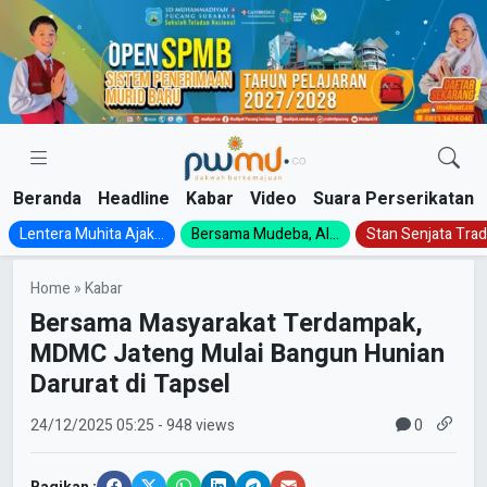
Skip
to
content
Beranda
Headline
Kabar
Video
Suara Perserikatan
Lentera Muhita Ajak...
Bersama Mudeba, Al...
Stan Senjata Tradi
Home
»
Kabar
Bersama Masyarakat Terdampak,
MDMC Jateng Mulai Bangun Hunian
Darurat di Tapsel
0
24/12/2025
05:25
- 948 views