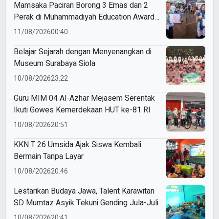
Mamsaka Paciran Borong 3 Emas dan 2
Perak di Muhammadiyah Education Awards
2026
11/08/2026
00:40
Belajar Sejarah dengan Menyenangkan di
Museum Surabaya Siola
10/08/2026
23:22
Guru MIM 04 Al-Azhar Mejasem Serentak
Ikuti Gowes Kemerdekaan HUT ke-81 RI
10/08/2026
20:51
KKN T 26 Umsida Ajak Siswa Kembali
Bermain Tanpa Layar
10/08/2026
20:46
Lestarikan Budaya Jawa, Talent Karawitan
SD Mumtaz Asyik Tekuni Gending Jula-Juli
10/08/2026
20:41