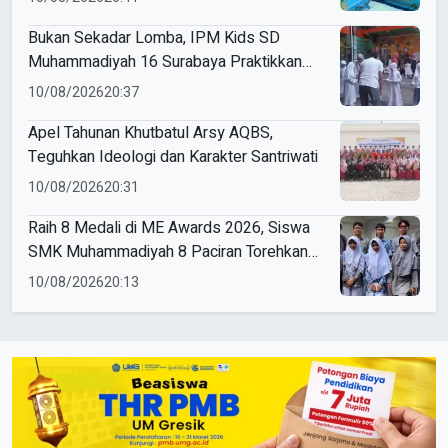
Bukan Sekadar Lomba, IPM Kids SD
Muhammadiyah 16 Surabaya Praktikkan
Kepemimpinan di HUT RI
10/08/2026
20:37
Apel Tahunan Khutbatul Arsy AQBS,
Teguhkan Ideologi dan Karakter Santriwati
10/08/2026
20:31
Raih 8 Medali di ME Awards 2026, Siswa
SMK Muhammadiyah 8 Paciran Torehkan
Prestasi
10/08/2026
20:13