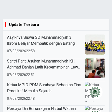
Update Terbaru
Asyiknya Siswa SD Muhammadiyah 3
Ikrom Belajar Membatik dengan Batang
Pakcoy
07/08/2026
22:58
Santri Panti Asuhan Muhammadiyah KH.
Achmad Dahlan Latih Kepemimpinan Lewat
Kepanitiaan Agustusan
07/08/2026
22:51
Ketua MPID PDM Surabaya Beberkan Tips
Produktif Menulis Sejarah
07/08/2026
22:48
Percaya Diri Berseragam Hizbul Wathan,