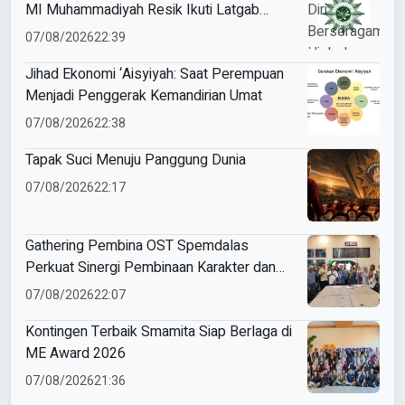
MI Muhammadiyah Resik Ikuti Latgab
Pramuka Siaga Sambeng
07/08/2026
22:39
Jihad Ekonomi ‘Aisyiyah: Saat Perempuan
Menjadi Penggerak Kemandirian Umat
07/08/2026
22:38
Tapak Suci Menuju Panggung Dunia
07/08/2026
22:17
Gathering Pembina OST Spemdalas
Perkuat Sinergi Pembinaan Karakter dan
Prestasi Siswa
07/08/2026
22:07
Kontingen Terbaik Smamita Siap Berlaga di
ME Award 2026
07/08/2026
21:36