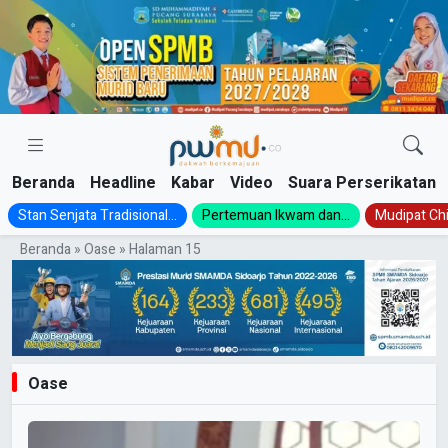
Skip
to
content
Beranda
Headline
Kabar
Video
Suara Perserikatan
Stan Senjata Tradisional...
Pertemuan Ikwam dan...
Mudipat Chil
Beranda
»
Oase
»
Halaman 15
Oase