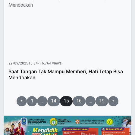
29/09/2025
10:54
• 16.764 views
Saat Tangan Tak Mampu Memberi, Hati Tetap Bisa
Mendoakan
Paginasi
«
1
…
14
15
16
…
19
»
pos