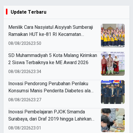
Update Terbaru
Menilik Cara Nasyiatul Aisyiyah Sumberaji
Ramaikan HUT ke-81 RI Kecamatan
Sukodadi
08/08/2026
23:50
SD Muhammadiyah 5 Kota Malang Kirimkan
2 Siswa Terbaiknya ke ME Award 2026
08/08/2026
23:34
Inovasi Pendorong Perubahan Perilaku
Konsumsi Manis Penderita Diabetes ala
Mahasiswa Unesa
08/08/2026
23:27
Inovasi Pembelajaran PJOK Smamda
Surabaya, dari Draf 2019 hingga Lahirkan
Modul Gizi Digital
08/08/2026
23:01