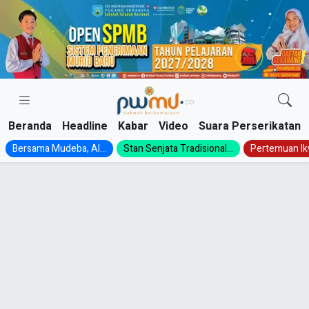
Skip
to
content
Beranda
Headline
Kabar
Video
Suara Perserikatan
Bersama Mudeba, Al...
Stan Senjata Tradisional...
Pertemuan Ik