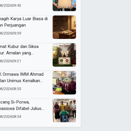
ngas, Pendidikan di Ujung
08/2026
09:43
eri Makin Digital
agih Karya Luar Biasa di
an Perjuangan
08/2026
09:39
mat Kubur dan Siksa
ur: Amalan yang
gantarkan ke Taman
08/2026
09:21
ga atau Azab Barzakh
K Ormawa IMM Ahmad
lan Unimus Kenalkan
vasi Desa Lewat Radio
08/2026
08:55
cang Si-Porwa,
asiswa Difabel Julius
in Serahkan Karya ke
08/2026
08:54
kot Surabaya