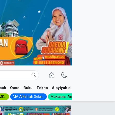
bah
Oase
Buku
Tekno
Aisyiyah dan NA
K...
MA Al-Ishlah Gelar...
Muktamar Aisyiyah 1926:...
Muhadloro