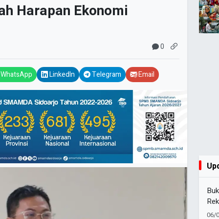
ah Harapan Ekonomi
0
WhatsApp
LinkedIn
Telegram
Email
Up
Buk
Rek
Inte
06/