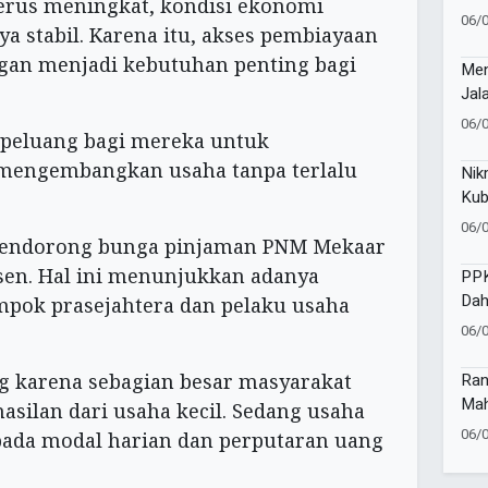
terus meningkat, kondisi ekonomi
Mia
06/
 stabil. Karena itu, akses pembiayaan
Neg
gan menjadi kebutuhan penting bagi
Men
Jal
06/
 peluang bagi mereka untuk
mengembangkan usaha tanpa terlalu
Nik
Kub
Men
06/
mendorong bunga pinjaman PNM Mekaar
Sur
sen. Hal ini menunjukkan adanya
PP
Dah
mpok prasejahtera dan pelaku usaha
Ino
06/
ng karena sebagian besar masyarakat
Ran
Mah
ilan dari usaha kecil. Sedang usaha
Kev
06/
 pada modal harian dan perputaran uang
Pem