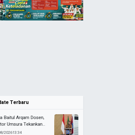
date Terbaru
a Baitul Arqam Dosen,
tor Umsura Tekankan
gritas dan Nilai AIK
08/2026
13:34