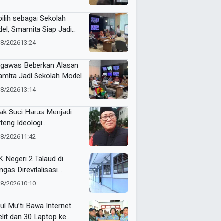
pilih sebagai Sekolah
el, Smamita Siap Jadi
oratorium Inovasi
08/2026
13:24
belajaran AI
gawas Beberkan Alasan
mita Jadi Sekolah Model
08/2026
13:14
ak Suci Harus Menjadi
teng Ideologi
hammadiyah
08/2026
11:42
 Negeri 2 Talaud di
ngas Direvitalisasi
elah 21 Tahun, Pendidikan
08/2026
10:10
Makin Berkualitas
ul Mu’ti Bawa Internet
elit dan 30 Laptop ke