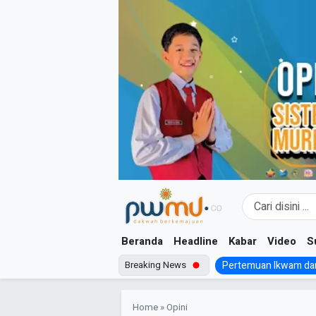
Skip
to
content
Beranda
Headline
Kabar
Video
S
Breaking News
Pertemuan Ikwam dan
Home
»
Opini