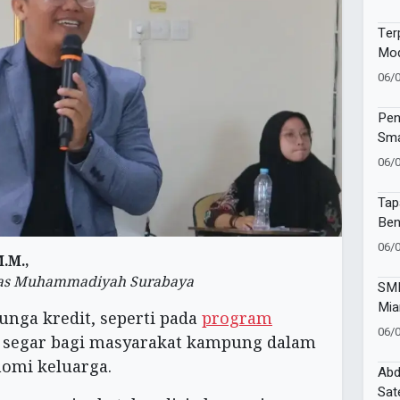
Ter
Mod
Lab
06/
Pem
Pen
Sma
06/
Tap
Ben
Mu
06/
.M.,
itas Muhammadiyah Surabaya
SMK
Mia
nga kredit, seperti pada
program
Set
06/
n segar bagi masyarakat kampung dalam
3T 
omi keluarga.
Abd
Sat