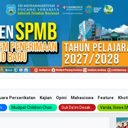
uara Perserikatan
Kajian
Opini
Mahasiswa
Feature
Khot
...
Mudipat Children Choir...
Suli Da’im Desak...
Vanda, Siswa SM